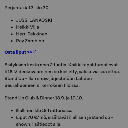
Perjantai 4.12. klo 20
JUSSI LANKOSKI
Heikki Vilja
Herri Pekkinen
Ray Zambino
Osta liput >>
Esityksien kesto noin 2 tuntia. Kaikki tapahtumat ovat
K18. Videokuvaaminen on kielletty, valokuvia saa ottaa.
Stand Up -illan show järjestetään Lahden
Seurahuoneen 2. kerroksen tiloissa.
Stand Up Club & Dinner 18.9. ja 10.10.
Illallinen klo 18 Trattoriassa
Liput 70 €/hlö, sisältävät illallisen ja stand up -
shown, lisätiedot alla.