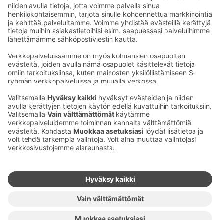
Tule kanssamme nauramaan!
Ota yhteyttä
Sokos Hotels uutiskirje
Hotellien yhteystiedot
Tilaa uutiskirje
Asiakaspalvelun yhteystiedot
›
Saat Sokos Hotellien uusimmat
Palaute
edut ja uutiset sähköpostiisi
kuukausittain.
Anna palautetta
Palkinnot ja sertifikaatit
Sokos Hotels somessa
Sokos
Sokos
Sokos Hotels
Sokos Hotels
Hotels
Hotels
Facebookissa
Instagramissa
Youtubessa
Linkedinissä
Saavutettavuusselosteet
Varausehdot
Käyttöehdot
Tietosuoja
Evästehallinta