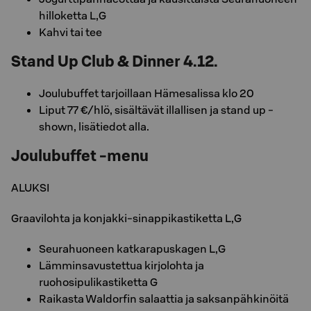
hilloketta L,G
Kahvi tai tee
Stand Up Club & Dinner 4.12.
Joulubuffet tarjoillaan Hämesalissa klo 20
Liput 77 €/hlö, sisältävät illallisen ja stand up -
shown, lisätiedot alla.
Joulubuffet -menu
ALUKSI
Graavilohta ja konjakki-sinappikastiketta L,G
Seurahuoneen katkarapuskagen L,G
Lämminsavustettua kirjolohta ja
ruohosipulikastiketta G
Raikasta Waldorfin salaattia ja saksanpähkinöitä