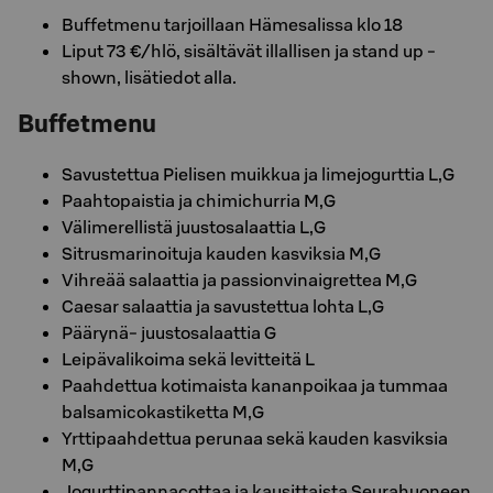
Buffetmenu tarjoillaan Hämesalissa klo 18
Liput 73 €/hlö, sisältävät illallisen ja stand up -
shown, lisätiedot alla.
Buffetmenu
Savustettua Pielisen muikkua ja limejogurttia L,G
Paahtopaistia ja chimichurria M,G
Välimerellistä juustosalaattia L,G
Sitrusmarinoituja kauden kasviksia M,G
Vihreää salaattia ja passionvinaigrettea M,G
Caesar salaattia ja savustettua lohta L,G
Päärynä- juustosalaattia G
Leipävalikoima sekä levitteitä L
Paahdettua kotimaista kananpoikaa ja tummaa
balsamicokastiketta M,G
Yrttipaahdettua perunaa sekä kauden kasviksia
M,G
Jogurttipannacottaa ja kausittaista Seurahuoneen