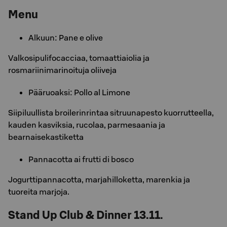
Menu
Alkuun: Pane e olive
Valkosipulifocacciaa, tomaattiaiolia ja
rosmariinimarinoituja oliiveja
Pääruoaksi: Pollo al Limone
Siipiluullista broilerinrintaa sitruunapesto kuorrutteella,
kauden kasviksia, rucolaa, parmesaania ja
bearnaisekastiketta
Pannacotta ai frutti di bosco
Jogurttipannacotta, marjahilloketta, marenkia ja
tuoreita marjoja.
Stand Up Club & Dinner 13.11.