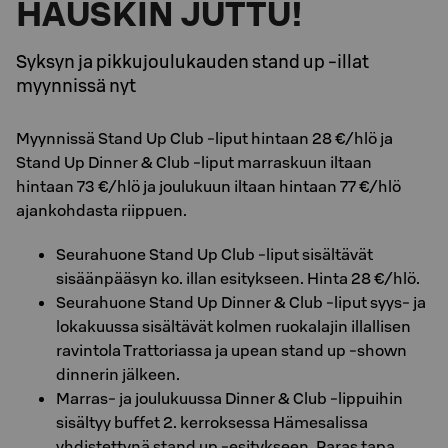
HAUSKIN JUTTU!
Syksyn ja pikkujoulukauden stand up -illat
myynnissä nyt
Myynnissä Stand Up Club -liput hintaan 28 €/hlö ja
Stand Up Dinner & Club -liput marraskuun iltaan
hintaan 73 €/hlö ja joulukuun iltaan hintaan 77 €/hlö
ajankohdasta riippuen.
Seurahuone Stand Up Club -liput sisältävät
sisäänpääsyn ko. illan esitykseen. Hinta 28 €/hlö.
Seurahuone Stand Up Dinner & Club -liput syys- ja
lokakuussa sisältävät kolmen ruokalajin illallisen
ravintola Trattoriassa ja upean stand up -shown
dinnerin jälkeen.
Marras- ja joulukuussa Dinner & Club -lippuihin
sisältyy buffet 2. kerroksessa Hämesalissa
yhdistettynä stand up -esitykseen. Paras tapa