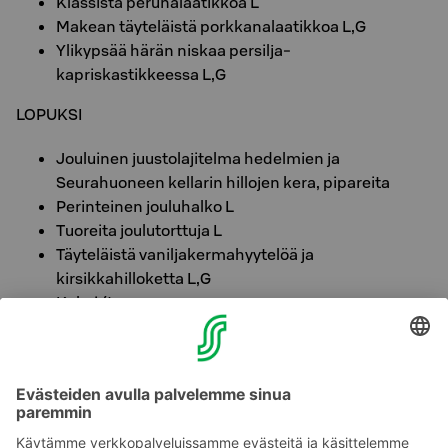
Klassista perunalaatikkoa L
Makean täyteläistä porkkanalaatikkoa L,G
Ylikypsää härän niskaa persilja-
kapriskastikkeessa L,G
LOPUKSI
Jouluinen juustolajitelma hedelmien ja
Seurahuoneen kellarin hillojen kera, pipareita
Perinteinen jouluhalko L
Tuoreita joulutorttuja L
Täyteläistä vaniljakermahyytelöä ja
kirsikkahilloketta L,G
Kahvi/tee
OSTA LIPUT JA VARMISTA PAIKKASI LOPPUVUODEN
HAUSKIMMISSA STAND UP -ILLOISSA LAHDESSA!
LIPPUKAUPPAAN TÄSTÄ >>