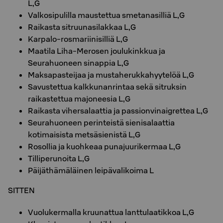
L,G
Valkosipulilla maustettua smetanasilliä L,G
Raikasta sitruunasilakkaa L,G
Karpalo-rosmariinisilliä L,G
Maatila Liha-Merosen joulukinkkua ja
Seurahuoneen sinappia L,G
Maksapasteijaa ja mustaherukkahyytelöä L,G
Savustettua kalkkunanrintaa sekä sitruksin
raikastettua majoneesia L,G
Raikasta vihersalaattia ja passionvinaigrettea L,G
Seurahuoneen perinteistä sienisalaattia
kotimaisista metsäsienistä L,G
Rosollia ja kuohkeaa punajuurikermaa L,G
Tilliperunoita L,G
Päijäthämäläinen leipävalikoima L
SITTEN
Vuolukermalla kruunattua lanttulaatikkoa L,G