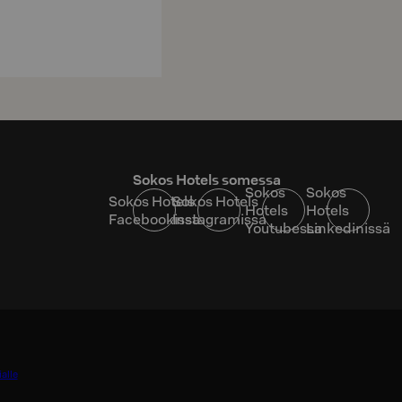
Sokos Hotels somessa
Sokos
Sokos
Sokos Hotels
Sokos Hotels
Hotels
Hotels
Facebookissa
Instagramissa
Youtubessa
Linkedinissä
alle