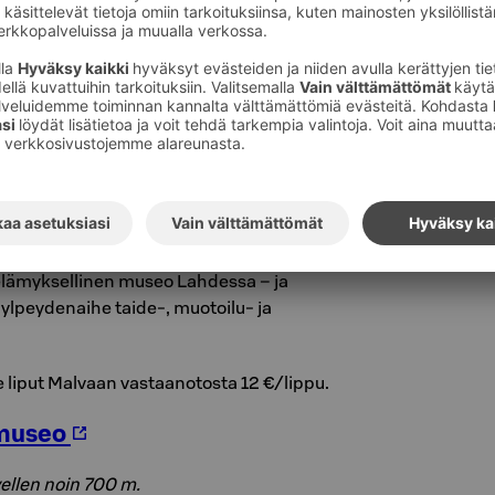
hdollisuuden tähtäysharjoitteluun. Vihreän
 osumasta ja punaisen hutilaukauksesta.
sta joudut kiertämään?
le liput Hiihtomuseoon sekä Radio- ja tv-museo
taan suoraan vastaanotostamme 13 €/lippu.
isten taiteiden museo Malva
vellen noin 500 m.
lämyksellinen museo Lahdessa – ja
 ylpeydenaihe taide-, muotoilu- ja
le liput Malvaan vastaanotosta 12 €/lippu.
 museo
vellen noin 700 m.