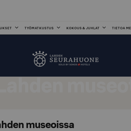
OUKSET
TYÖMATKUSTUS
KOKOUS & JUHLAT
TIETOA ME
Lahden museo
Lahden museoissa