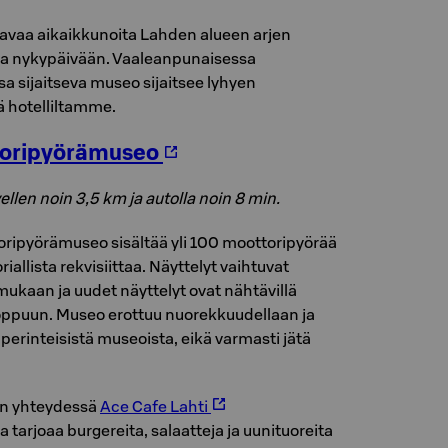
 avaa aikaikkunoita Lahden alueen arjen
ta nykypäivään. Vaaleanpunaisessa
 sijaitseva museo sijaitsee lyhyen
 hotelliltamme.
oripyörämuseo
ellen noin 3,5 km ja autolla noin 8 min.
ripyörämuseo sisältää yli 100 moottoripyörää
toriallista rekvisiittaa. Näyttelyt vaihtuvat
ukaan ja uudet näyttelyt ovat nähtävillä
oppuun. Museo erottuu nuorekkuudellaan ja
erinteisistä museoista, eikä varmasti jätä
n yhteydessä
Ace Cafe Lahti
a tarjoaa burgereita, salaatteja ja uunituoreita