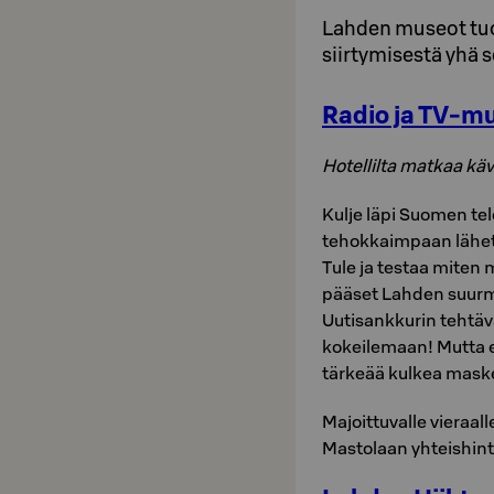
Lahden museot tuot
siirtymisestä yhä s
Radio ja TV-m
Hotellilta matkaa käv
Kulje läpi Suomen te
tehokkaimpaan lähet
Tule ja testaa miten
pääset Lahden suurm
Uutisankkurin tehtäv
kokeilemaan! Mutta 
tärkeää kulkea mask
Majoittuvalle vieraal
Mastolaan yhteishin