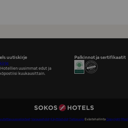
ls uutiskirje
Palkinnot ja sertifikaatit
kirje
 Hotellien uusimmat edut ja
köpostiisi kuukausittain.
vutettavuusselosteet
Varausehdot
Käyttöehdot
Tietosuoja
Evästehallinta
Copyright
Medi