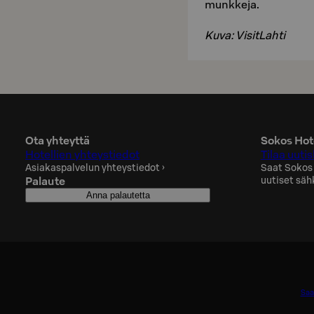
munkkeja.
Kuva: VisitLahti
Ota yhteyttä
Sokos Hote
Hotellien yhteystiedot
Tilaa uutis
Asiakaspalvelun yhteystiedot
›
Saat Sokos
Palaute
uutiset säh
Anna palautetta
Saa