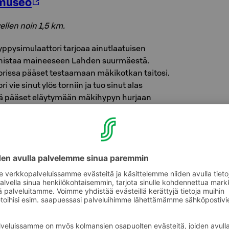
omuseo
ellen noin 1,5 km.
yppysimulaattori tarjoaa ainutlaatuisen
nistaa maineeseen Lahden suurmäestä.
rissa pääset testaamaan mäkikotkan taitosi.
vie sinut ylös torniin ja tuo sinut alas
sä pääset eläytymään mäkihypyn hurjaan
p ten -lista pyörii herkeämättä ja
 tunnista toiseen. Porukalla voit kisailla
e- ja kilpailukierroksineen. Hyppykokemus on
n hengenvaara puuttuu!
pumahiihdon laserammuntapiste, jossa voi
tooli- ja kivääriammunnassa. Ampumahiihto on
isuutensa takia. Kun on ensin tehnyt
suoritteen ladulla, voi tähtääminen tarkassa
lla hankalaa. Infrapunasäteellä toimiva EKO