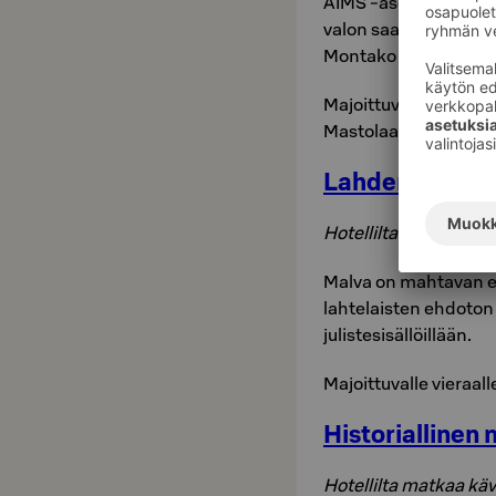
AIMS -ase tarjoaa ma
valon saat syttymään
Montako sakkokierro
Majoittuvalle vieraal
Mastolaan yhteishin
Lahden visuaal
Hotellilta matkaa kä
Malva on mahtavan e
lahtelaisten ehdoton
julistesisällöillään.
Majoittuvalle vieraal
Historiallinen
Hotellilta matkaa kä