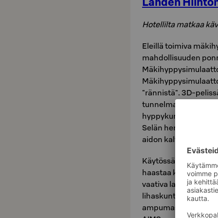
Lahden Hiiht
Hotellilta matkaa käv
Eleillä toimiva mäkih
mahdollisuuden pon
Mäkihyppysimulaatto
Mäkihyppysimulaattori 
"rännistä". 3D-pelis
tunnelmaan. Päivän to
hyppykuningas vaihtuu
Selän herruudesta ko
aidon kaltainen, vai
Käytössä on myös am
haastaa kaverin pis
vaativa laji monipuol
lihaskuntoa vaativan 
ampumasuoritteessa o