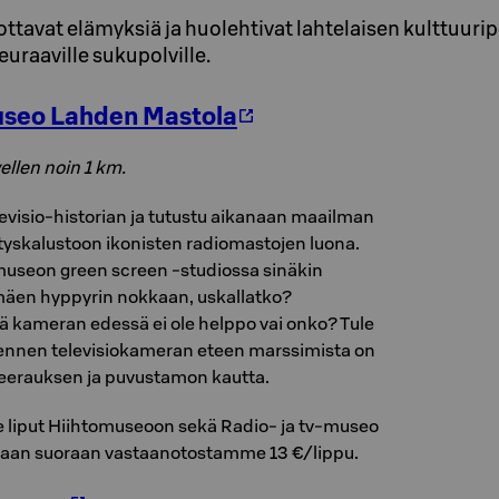
tavat elämyksiä ja huolehtivat lahtelaisen kulttuuri
euraaville sukupolville.
useo Lahden Mastola
ellen noin 1 km.
levisio-historian ja tutustu aikanaan maailman
yskalustoon ikonisten radiomastojen luona.
 museon green screen -studiossa sinäkin
äen hyppyrin nokkaan, uskallatko?
ä kameran edessä ei ole helppo vai onko? Tule
ennen televisiokameran eteen marssimista on
eerauksen ja puvustamon kautta.
le liput Hiihtomuseoon sekä Radio- ja tv-museo
taan suoraan vastaanotostamme 13 €/lippu.