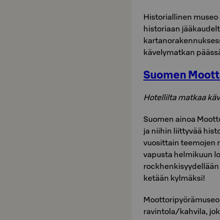
Historiallinen museo
historiaan jääkaudel
kartanorakennuksessa
kävelymatkan päässä
Suomen Moott
Hotellilta matkaa käv
Suomen ainoa Mootto
ja niihin liittyvää his
vuosittain teemojen m
vapusta helmikuun l
rockhenkisyydellään p
ketään kylmäksi!
Moottoripyörämuseo
ravintola/kahvila, jok