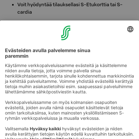
Voit hyödyntää tilauksellasi S-Etukorttia tai S-
cardia
Ennen saapumistasi voit tutustua ravintola Trattorian
ruokalistaan täällä:
Trattorian ruokalista
Tilaa ja nauti!
Mobiilitilaaminen on käytössä hotellimme ravintoloissa
(
Bar & Bistro
ja Trattoria) sekä vastaanotossamme,
johon voit tilata Trattorian valikoimaa.
Ota yhteyttä
Sokos Hotels uutiskirje
Hotellien yhteystiedot
Tilaa uutiskirje
Asiakaspalvelun yhteystiedot
›
Saat Sokos Hotellien uusimmat
Palaute
edut ja uutiset sähköpostiisi
kuukausittain.