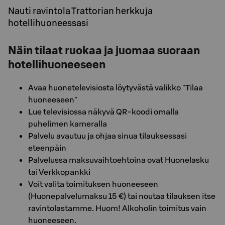
Nauti ravintola Trattorian herkkuja
hotellihuoneessasi
Näin tilaat ruokaa ja juomaa suoraan
hotellihuoneeseen
Avaa huonetelevisiosta löytyvästä valikko "Tilaa
huoneeseen"
Lue televisiossa näkyvä QR-koodi omalla
puhelimen kameralla
Palvelu avautuu ja ohjaa sinua tilauksessasi
eteenpäin
Palvelussa maksuvaihtoehtoina ovat Huonelasku
tai Verkkopankki
Voit valita toimituksen huoneeseen
(Huonepalvelumaksu 15 €) tai noutaa tilauksen itse
ravintolastamme. Huom! Alkoholin toimitus vain
huoneeseen.