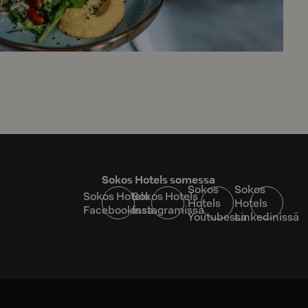
Sokos Hotels somessa
Sokos
Sokos
Sokos Hotels
Sokos Hotels
Hotels
Hotels
Facebookissa
Instagramissa
Youtubessa
Linkedinissä