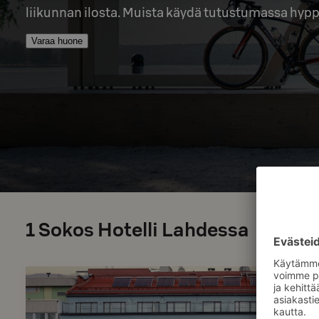
liikunnan ilosta. Muista käydä tutustumassa hypp
Varaa huone
1
Sokos Hotelli Lahdessa