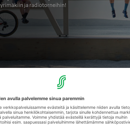
yrimäkiin ja radiotorneihin!
Solo Sokos Hotel L