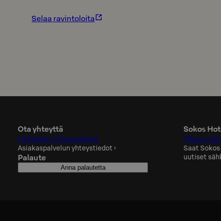
Selaa ravintoloita
Ota yhteyttä
Sokos Hote
Hotellien yhteystiedot
Tilaa uutis
Asiakaspalvelun yhteystiedot
›
Saat Sokos
Palaute
uutiset säh
Anna palautetta