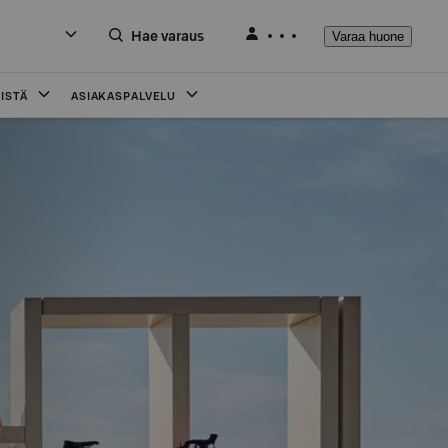
Hae varaus
Varaa huone
ISTÄ
ASIAKASPALVELU