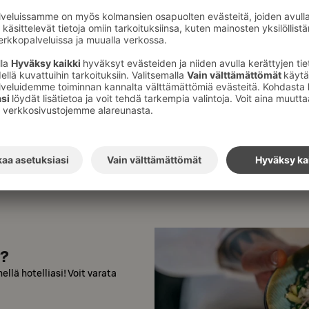
Aleksanterinkatu 14
,
15
Solo Sokos Hotel Lahden Seura
Tutustu hotelliin
a?
ellä hotelliasi! Voit varata