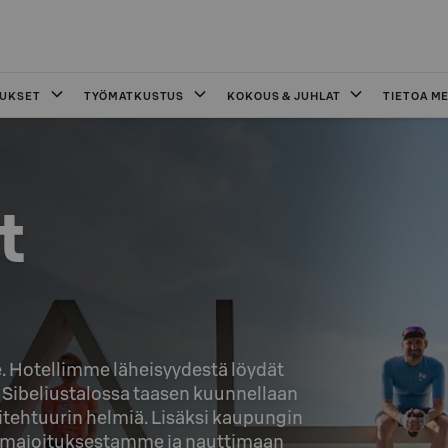
OUKSET
TYÖMATKUSTUS
KOKOUS & JUHLAT
TIETOA ME
 

. Hotellimme läheisyydestä löydät 
 Sibeliustalossa taasen kuunnellaan 
itehtuurin helmiä. Lisäksi kaupungin 
än majoituksestamme ja nauttimaan 