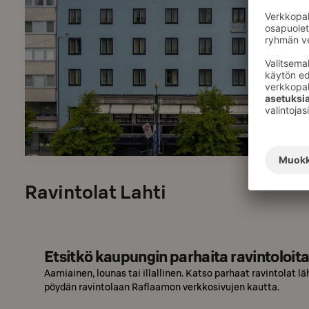
Ravintolat Lahti
Etsitkö kaupungin parhaita ravintoloit
Aamiainen, lounas tai illallinen. Katso parhaat ravintolat läh
pöydän ravintolaan Raflaamon verkkosivujen kautta.