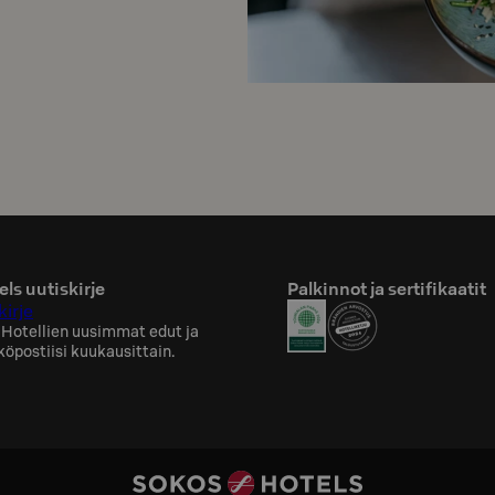
ls uutiskirje
Palkinnot ja sertifikaatit
kirje
 Hotellien uusimmat edut ja
köpostiisi kuukausittain.