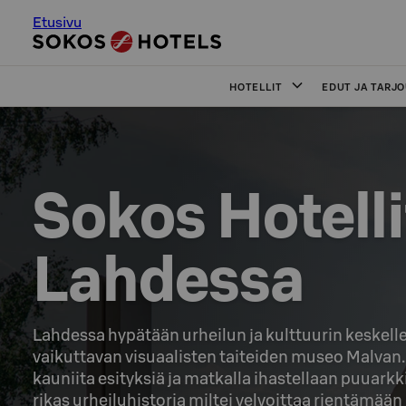
Etusivu
HOTELLIT
EDUT JA TARJ
Sokos Hotellit
Lahdessa
Lahdessa hypätään urheilun ja kulttuurin keskelle
vaikuttavan visuaalisten taiteiden museo Malvan.
kauniita esityksiä ja matkalla ihastellaan puuarkk
rikas urheiluhistoria miltei velvoittaa rientämä