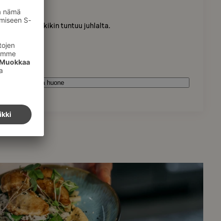
110
Lahti
huoneella arkikin tuntuu juhlalta.
Varaa huone