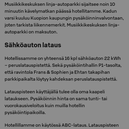
Musiikkikeskuksen linja-autoparkki sijaitsee noin 10
minuutin kävelymatkan päässä hotellitamme. Kadun
varsi kuuluu Kuopion kaupungin pysäköinninvalvontaan,
joten tarkista liikennemerkit. Musiikkikeskuksen linja-
autoparkki on maksuton.
Sähköauton lataus
Hotellissamme on yhteensä 16 kpl sähköauton 22 kWh
– peruslatauspistettä. Sekä pysäköintihallin P1-tasolta,
että ravintola Frans & Sophien ja Ehtan takapihan
parkkipaikalta löytyy kahdeksan peruslatauspistettä.
Latauspisteen käyttäjällä tulee olla oma kaapeli
lataukseen. Pysäköinnin hinta on sama tunti- tai
vuorokausiveloitus kuin muilla hotellin
pysäköintipaikoilla.
Hotellillamme on käytössä ABC-lataus. Latauspisteen