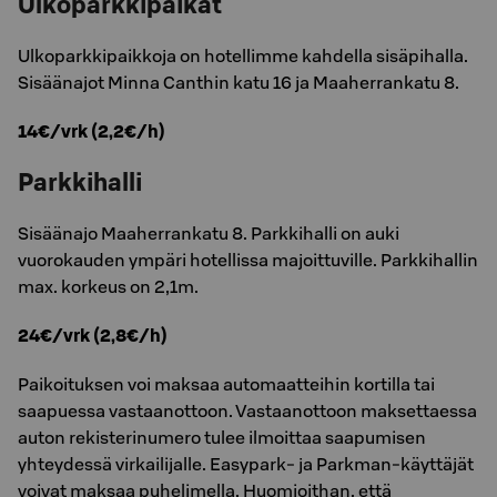
Ulkoparkkipaikat
Ulkoparkkipaikkoja on hotellimme kahdella sisäpihalla.
Sisäänajot Minna Canthin katu 16 ja Maaherrankatu 8.
14€/vrk (2,2€/h)
Parkkihalli
Sisäänajo Maaherrankatu 8. Parkkihalli on auki
vuorokauden ympäri hotellissa majoittuville. Parkkihallin
max. korkeus on 2,1m.
24€/vrk (2,8€/h)
Paikoituksen voi maksaa automaatteihin kortilla tai
saapuessa vastaanottoon. Vastaanottoon maksettaessa
auton rekisterinumero tulee ilmoittaa saapumisen
yhteydessä virkailijalle. Easypark- ja Parkman-käyttäjät
voivat maksaa puhelimella. Huomioithan, että