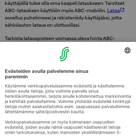
käyttäjällä tulee olla oma kaapeli lataukseen. Tarvitset
ABC-latauksen käyttöön myös ABC-mobiilin.
Lataa
sovellus puhelimeesi ja rekisteröidy käyttäjäksi, jotta
sähköauton lataus on ulottuvillasi.
Tarkista latauspisteen voimassa oleva hinta ABC-
mobiilista. S-ryhmän asiakasomistajana kerrytät
sähköautosi latauksista myös kotitaloutesi
kuukausittaista bonuskertymää. Lisätietoja ABC-
latauksesta
täältä.
Ongelmatilanteissa olethan yhteydessä ABC-latauksen
24 h asiakaspalveluun numerossa 010 76 80080 (0,084
€/min).
Ota yhteyttä
Sokos Hotels uutiskirje