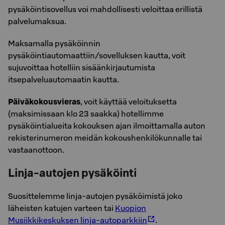
pysäköintisovellus voi mahdollisesti veloittaa erillistä
palvelumaksua.
Maksamalla pysäköinnin
pysäköintiautomaattiin/sovelluksen kautta, voit
sujuvoittaa hotelliin sisäänkirjautumista
itsepalveluautomaatin kautta.
Päiväkokousvieras
, voit käyttää veloituksetta
(maksimissaan klo 23 saakka) hotellimme
pysäköintialueita kokouksen ajan ilmoittamalla auton
rekisterinumeron meidän kokoushenkilökunnalle tai
vastaanottoon.
Linja-autojen pysäköinti
Suosittelemme linja-autojen pysäköimistä joko
läheisten katujen varteen tai
Kuopion
Musiikkikeskuksen linja-autoparkkiin
.