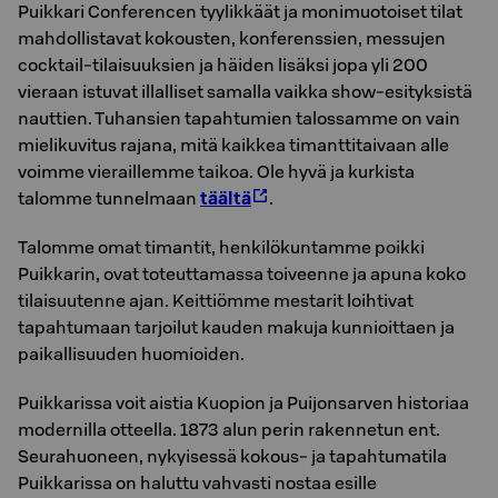
Puikkari Conferencen tyylikkäät ja monimuotoiset tilat
mahdollistavat kokousten, konferenssien, messujen
cocktail-tilaisuuksien ja häiden lisäksi jopa yli 200
vieraan istuvat illalliset samalla vaikka show-esityksistä
nauttien. Tuhansien tapahtumien talossamme on vain
mielikuvitus rajana, mitä kaikkea timanttitaivaan alle
voimme vieraillemme taikoa. Ole hyvä ja kurkista
talomme tunnelmaan
täältä
.
Talomme omat timantit, henkilökuntamme poikki
Puikkarin, ovat toteuttamassa toiveenne ja apuna koko
tilaisuutenne ajan. Keittiömme mestarit loihtivat
tapahtumaan tarjoilut kauden makuja kunnioittaen ja
paikallisuuden huomioiden.
Puikkarissa voit aistia Kuopion ja Puijonsarven historiaa
modernilla otteella. 1873 alun perin rakennetun ent.
Seurahuoneen, nykyisessä kokous- ja tapahtumatila
Puikkarissa on haluttu vahvasti nostaa esille