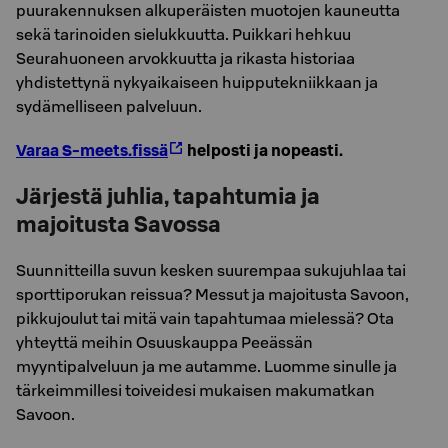
puurakennuksen alkuperäisten muotojen kauneutta
sekä tarinoiden sielukkuutta. Puikkari hehkuu
Seurahuoneen arvokkuutta ja rikasta historiaa
yhdistettynä nykyaikaiseen huipputekniikkaan ja
sydämelliseen palveluun.
Varaa S-meets.fissä
helposti ja nopeasti.
Järjestä juhlia, tapahtumia ja
majoitusta Savossa
Suunnitteilla suvun kesken suurempaa sukujuhlaa tai
sporttiporukan reissua? Messut ja majoitusta Savoon,
pikkujoulut tai mitä vain tapahtumaa mielessä? Ota
yhteyttä meihin Osuuskauppa Peeässän
myyntipalveluun ja me autamme. Luomme sinulle ja
tärkeimmillesi toiveidesi mukaisen makumatkan
Savoon.