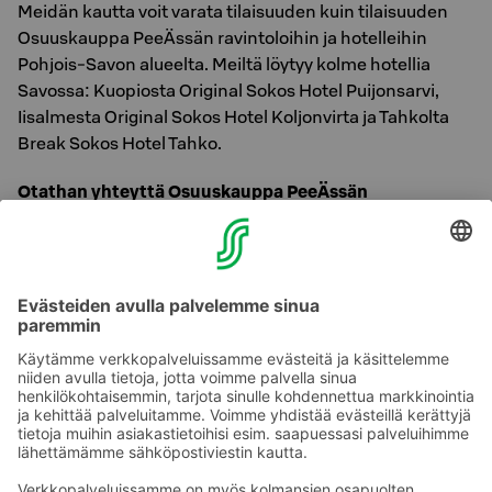
Meidän kautta voit varata tilaisuuden kuin tilaisuuden
Osuuskauppa PeeÄssän ravintoloihin ja hotelleihin
Pohjois-Savon alueelta. Meiltä löytyy kolme hotellia
Savossa: Kuopiosta Original Sokos Hotel Puijonsarvi,
Iisalmesta Original Sokos Hotel Koljonvirta ja Tahkolta
Break Sokos Hotel Tahko.
Otathan yhteyttä Osuuskauppa PeeÄssän
Myyntipalveluun niin arjen kuin juhlan keskellä:
Original Sokos Hotel Puijonsarvi, Kuopio | Puh. 010 762
9500 (pvm/mpm)
sales.peeassa@sok.fi
Avoinna ma-pe klo 8.30–17.
Lausu ääneen meille toiveesi – me toteutamme!