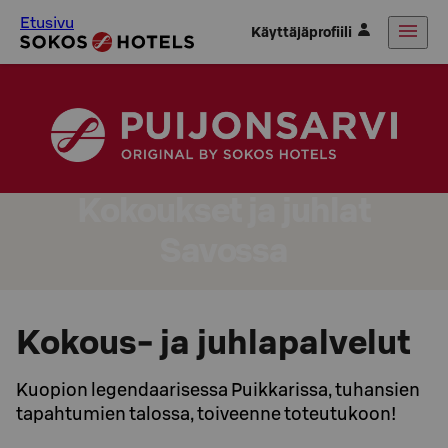
Etusivu
Käyttäjäprofiili
Kokoukset ja juhlat
Savossa
Kokous- ja juhlapalvelut
Kuopion legendaarisessa Puikkarissa, tuhansien
tapahtumien talossa, toiveenne toteutukoon!