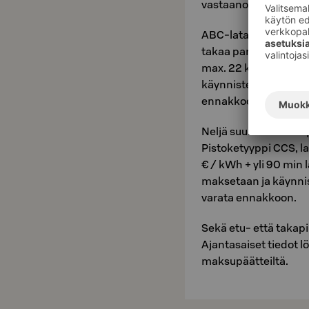
vastaanotosta.
ABC-latausaseman ja 
takaa parkkialueen y
max. 22 kW. Lataukse
käynnistetään ABC-mob
ennakkoon.
Neljä suurteholatausp
Pistoketyyppi CCS, l
€ / kWh + yli 90 min 
maksetaan ja käynnis
varata ennakkoon.
Sekä etu- että takap
Ajantasaiset tiedot l
maksupäätteiltä.