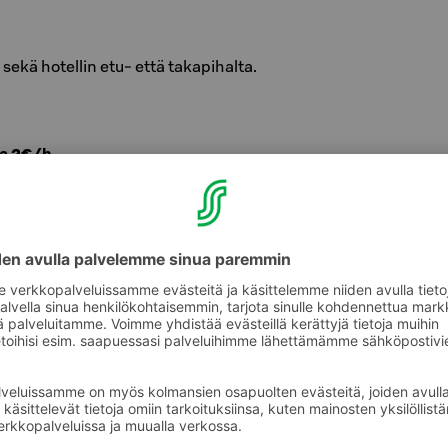
 sekä hotellin etu- että takapihalta.
ja 2€/h
a 1€/h
amaan pysäköinnin Easypark- tai Parkman-
 nopein ja kätevin tapa. Huomioithan, että
riä erillisen palvelumaksun. Vaihtoehtoisesti
tiautomaatissa kortilla. Jos kumpikaan ei ole
nnistuu myös vastaanotossa, jolloin
 ilmoittaa saapumisen yhteydessä virkailijalle.
llisuus löytyy hotellimme
 Avaimen lämmitystolppaan saat