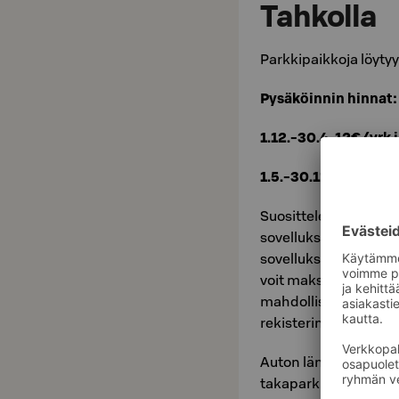
Tahkolla
Parkkipaikkoja löytyy
Pysäköinnin hinnat:
1.12.-30.4. 12€/vrk 
1.5.-30.11. 6€/vrk j
Suosittelemme maks
sovelluksella – se on
sovellukset voivat pe
voit maksaa pysäköin
mahdollista, maksu o
rekisterinumero tulee
Auton lämmitysmahdo
takaparkkipaikalta.