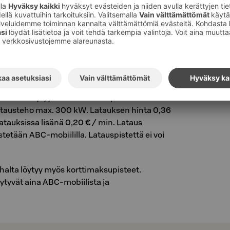
kahdeksan latauspistettä löydät hotellin
hteydestä. Pistoketyyppi Type2, latausteho
n hinta 0,26 € / kWh. Lataus maksetaan ja
iililla. Latauspistettä ei voi varata
istettä löytyy hotellimme etupihalta.
atausteho max. 300 kW. Latauksen hinta 0,36
latauksissa lisänä 0,20 € / min. Lataus
tetään ABC-mobiililla. Latauspistettä ei voi
ihalta löytyy myös korttimaksupisteet.
öytyvät aina ABC-mobiilista ja