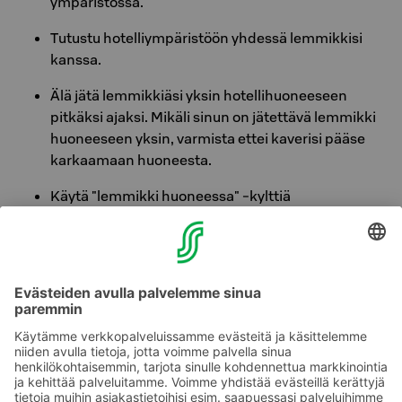
ympäristössä.
Tutustu hotelliympäristöön yhdessä lemmikkisi
kanssa.
Älä jätä lemmikkiäsi yksin hotellihuoneeseen
pitkäksi ajaksi. Mikäli sinun on jätettävä lemmikki
huoneeseen yksin, varmista ettei kaverisi pääse
karkaamaan huoneesta.
Käytä "lemmikki huoneessa" -kylttiä
hotellihuoneen oven ulkopuolella.
Voit varauksen teon yhteydessä lisätä myös lemmikit
varauksellesi, niin saat suoraan lemmikkihuoneiden
saatavuuden näkyviin. Mikäli olet jo aikaisemmin tehnyt
varauksen ja lemmikki tuleekin mukaasi, ilmoitathan
mukanasi matkustavasta lemmikistä soittamalla tai
sähköpostilla reception.tahkovuori@sokoshotels.fi.