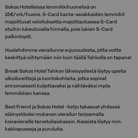
Sokos Hotelleissa lemmikkihuonelisä on
15€/vrk/huone. S-Card kanta-asiakkaiden lemmikit
majoittuvat veloituksetta majoittautuessa S-Card
etuihin lukeutuvalla hinnalla, pois lukien S-Card
palkintoyöt.
Huolehdimme vierailunne sujuvuudesta, jotta voitte
keskittyä viihtymään niin kuin täällä Tahkolla on tapana!
Break Sokos Hotel Tahkon läheisyydestä löytyy upeita
ulkoilureittejä ja luontokohteita, jotka sopivat
erinomaisesti kuljettavaksi ja nähtäväksi myös
lemmikkien kanssa.
Best Friend ja Sokos Hotel -ketju takaavat yhdessä
eläinystäväsi mukavan vierailun tarjoamalla
koiravieraille tervetuliaiskassin. Kassista löytyy mm.
kakkapusseja ja puruluita.