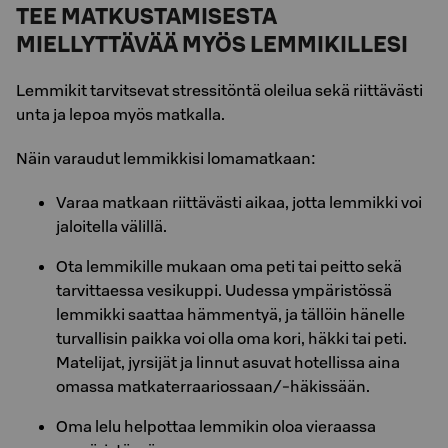
TEE MATKUSTAMISESTA
MIELLYTTÄVÄÄ MYÖS LEMMIKILLESI
Lemmikit tarvitsevat stressitöntä oleilua sekä riittävästi
unta ja lepoa myös matkalla.
Näin varaudut lemmikkisi lomamatkaan:
Varaa matkaan riittävästi aikaa, jotta lemmikki voi
jaloitella välillä.
Ota lemmikille mukaan oma peti tai peitto sekä
tarvittaessa vesikuppi. Uudessa ympäristössä
lemmikki saattaa hämmentyä, ja tällöin hänelle
turvallisin paikka voi olla oma kori, häkki tai peti.
Matelijat, jyrsijät ja linnut asuvat hotellissa aina
omassa matkaterraariossaan/-häkissään.
Oma lelu helpottaa lemmikin oloa vieraassa