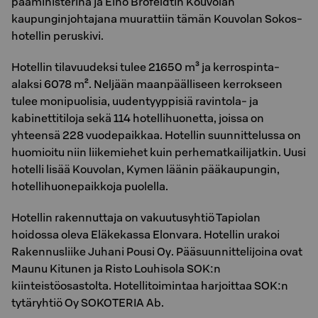
pääministerinä ja Eino Brofeldtin Kouvolan
kaupunginjohtajana muurattiin tämän Kouvolan Sokos-
hotellin peruskivi.
Hotellin tilavuudeksi tulee 21650 m³ ja kerrospinta-
alaksi 6078 m². Neljään maanpäälliseen kerrokseen
tulee monipuolisia, uudentyyppisiä ravintola- ja
kabinettitiloja sekä 114 hotellihuonetta, joissa on
yhteensä 228 vuodepaikkaa. Hotellin suunnittelussa on
huomioitu niin liikemiehet kuin perhematkailijatkin. Uusi
hotelli lisää Kouvolan, Kymen läänin pääkaupungin,
hotellihuonepaikkoja puolella.
Hotellin rakennuttaja on vakuutusyhtiö Tapiolan
hoidossa oleva Eläkekassa Elonvara. Hotellin urakoi
Rakennusliike Juhani Pousi Oy. Pääsuunnittelijoina ovat
Maunu Kitunen ja Risto Louhisola SOK:n
kiinteistöosastolta. Hotellitoimintaa harjoittaa SOK:n
tytäryhtiö Oy SOKOTERIA Ab.