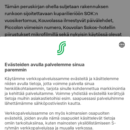
Tämän peruskirjan ohella suljetaan rakennuksen
runkoon sijoitettavaan kuparilieriöön SOK:n
vuosikertomus, Kouvolassa ilmestyvät päivälehdet,
Piccolon viimeisin numero, Kouvolan Sokos-hotellin
piirustukset mikrofilmillä sekä nykyisin käytössä olevat
Suomen Tasavallan metallirahat, yksi kappale kutakin.
Kouvolassa 3. lokakuuta 1986.
Nykyisin Original Sokos Hotel Vaakunan hotelli- ja
ravintolatoimintaa harjoittaa Kymen Seudun
Osuuskauppa. Hotellissa on 170 huonetta, upeat saunat,
kokoustilat ja kuntosali.
Ota yhteyttä
Sokos Hotels uutiskirje