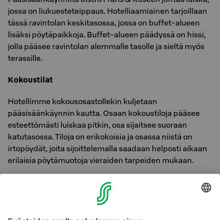
jossa on liukuesteteippaus. Hotelliaamiainen tarjoillaan
tässä ravintolan keskitasossa, jossa on buffet-alueen
lisäksi pöytäpaikkoja. Buffet-alueen päädyssä on hissi,
jolla pääsee ravintolan alemmalle tasolle ja sieltä myös
terassille.
Kokoustilat
Hotellimme kokousosastollekin kuljetaan
pääsisäänkäynnin kautta. Osaan kokoustiloja pääsee
esteettömästi luiskaa pitkin, osa sijaitsee suoraan
katutasossa. Tiloja on erikokoisia ja osassa niistä on
irtopöydät, joita sijoittelemalla saadaan helposti aikaan
erilaisia pöytämuotoja vieraiden tarpeiden mukaan.
Pysäköinti
Hotellin edessä on kaksi pyörätuolimerkillä merkittyä
pysäköintipaikkaa. Liikkumisesteisen