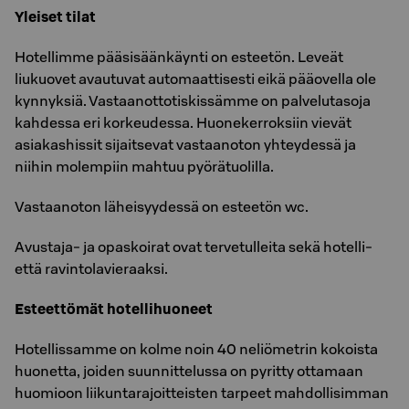
Yleiset tilat
Hotellimme pääsisäänkäynti on esteetön. Leveät
liukuovet avautuvat automaattisesti eikä pääovella ole
kynnyksiä. Vastaanottotiskissämme on palvelutasoja
kahdessa eri korkeudessa. Huonekerroksiin vievät
asiakashissit sijaitsevat vastaanoton yhteydessä ja
niihin molempiin mahtuu pyörätuolilla.
Vastaanoton läheisyydessä on esteetön wc.
Avustaja- ja opaskoirat ovat tervetulleita sekä hotelli-
että ravintolavieraaksi.
Esteettömät hotellihuoneet
Hotellissamme on kolme noin 40 neliömetrin kokoista
huonetta, joiden suunnittelussa on pyritty ottamaan
huomioon liikuntarajoitteisten tarpeet mahdollisimman