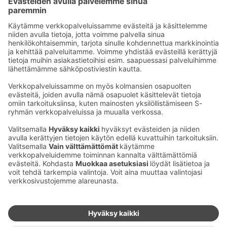
pysäköintitunnuksella varustetun ajoneuvon saa
pysäköidä näille paikoille tai mille tahansa muulle
paikalle hotellin parkkialueella veloituksetta.
Ota yhteyttä
Sokos Hotels uutiskirje
Hotellien yhteystiedot
Tilaa uutiskirje
Asiakaspalvelun yhteystiedot
›
Saat Sokos Hotellien uusimmat
Palaute
edut ja uutiset sähköpostiisi
kuukausittain.
Anna palautetta
Palkinnot ja sertifikaatit
Sokos Hotels somessa
Sokos
Sokos
Sokos Hotels
Sokos Hotels
Hotels
Hotels
Facebookissa
Instagramissa
Youtubessa
Linkedinissä