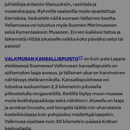
juhlatiloja erilaisiin tilaisuuksiin, ravintola ja
museokauppa. Ryhmille saatavilla myös opastettuja
kierroksia, tiedustele näitä suoraan Vellamon kautta.
Vellamossa voi tutustua myös Suomen Merimuseoon
sekä Kymenlaakson Museoon. Ennen kaik­kea tie­toa ja
te­ke­mis­tä riittää jo­kai­sel­le vaikka koko päiväksi satoi tai
paistoi!
VALKMUSAN KANSALLISPUISTO
on kuin pala Lappia
eteläisessä Suomessa! Valkmusan kansallispuisto on
ojittamaton laaja avosuo, ja tällainen alue on harvinainen
nähtävyys etelärannikolla. Kansallispuistossa voi
tutustua suoluontoon 2,3 kilometrin pituisella
pitkostetulla rengasreitillä. Reitiltä löytyy muun muassa
myös levähdyspaikkoja sekä näkötorni. Alueella on laaja
ja arvokas linnusto, voit bongata täältä niin uhanalaisia
kosteikkolajeja kuin pohjoisiksi miellettyjä lajejakin.
Valkmusa sijaitsee noin 30 kilometrin päässä Kotkan
keskustasta.