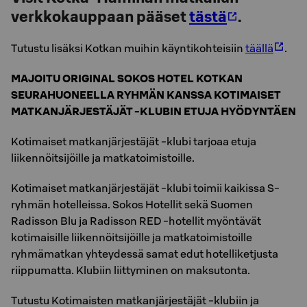
verkkokauppaan pääset
tästä
.
Tutustu lisäksi Kotkan muihin käyntikohteisiin
täällä
.
MAJOITU ORIGINAL SOKOS HOTEL KOTKAN
SEURAHUONEELLA RYHMÄN KANSSA KOTIMAISET
MATKANJÄRJESTÄJÄT -KLUBIN ETUJA HYÖDYNTÄEN
Kotimaiset matkanjärjestäjät -klubi tarjoaa etuja
liikennöitsijöille ja matkatoimistoille.
Kotimaiset matkanjärjestäjät -klubi toimii kaikissa S-
ryhmän hotelleissa. Sokos Hotellit sekä Suomen
Radisson Blu ja Radisson RED -hotellit myöntävät
kotimaisille liikennöitsijöille ja matkatoimistoille
ryhmämatkan yhteydessä samat edut hotelliketjusta
riippumatta. Klubiin liittyminen on maksutonta.
Tutustu Kotimaisten matkanjärjestäjät -klubiin ja