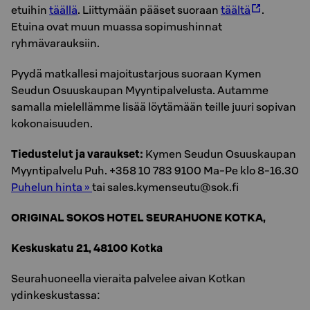
etuihin
täällä
. Liittymään pääset suoraan
täältä
.
Etuina ovat muun muassa sopimushinnat
ryhmävarauksiin.
Pyydä matkallesi majoitustarjous suoraan Kymen
Seudun Osuuskaupan Myyntipalvelusta. Autamme
samalla mielellämme lisää löytämään teille juuri sopivan
kokonaisuuden.
Tiedustelut ja varaukset:
Kymen Seudun Osuuskaupan
Myyntipalvelu Puh. +358 10 783 9100 Ma-Pe klo 8-16.30
Pu­he­lun hinta »
tai sales.kymenseutu@sok.fi
ORIGINAL SOKOS HOTEL SEURAHUONE KOTKA,
Keskuskatu 21, 48100 Kotka
Seurahuoneella vieraita palvelee aivan Kotkan
ydinkeskustassa: