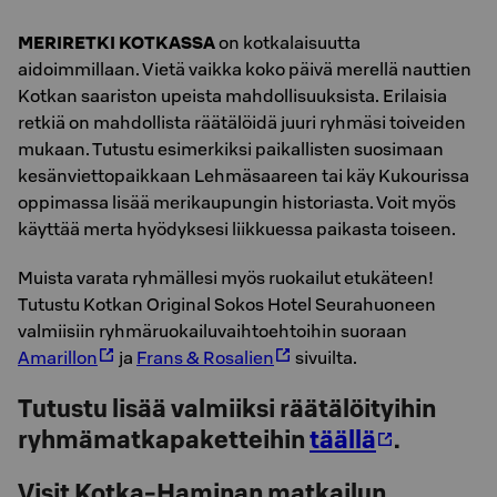
MERIRETKI KOTKASSA
on kotkalaisuutta
aidoimmillaan. Vietä vaikka koko päivä merellä nauttien
Kotkan saariston upeista mahdollisuuksista. Erilaisia
retkiä on mahdollista räätälöidä juuri ryhmäsi toiveiden
mukaan. Tutustu esimerkiksi paikallisten suosimaan
kesänviettopaikkaan Lehmäsaareen tai käy Kukourissa
oppimassa lisää merikaupungin historiasta. Voit myös
käyttää merta hyödyksesi liikkuessa paikasta toiseen.
Muista varata ryhmällesi myös ruokailut etukäteen!
Tutustu Kotkan Original Sokos Hotel Seurahuoneen
valmiisiin ryhmäruokailuvaihtoehtoihin suoraan
Amarillon
ja
Frans & Rosalien
sivuilta.
Tutustu lisää valmiiksi räätälöityihin
ryhmämatkapaketteihin
täällä
.
Visit Kotka-Haminan matkailun