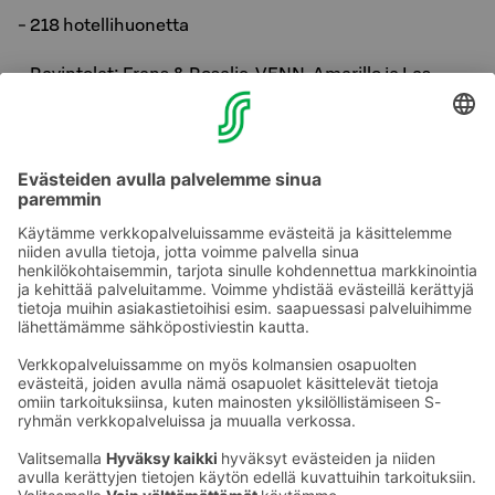
- 218 hotellihuonetta
- Ravintolat: Frans & Rosalie, VENN, Amarillo ja Las
Palmas
- Meetings & Events -osasto
- 3 asiakas-/tilaussaunaa hotellin 8. kerroksessa
- Kuntosali
Ota yhteyttä
Sokos Hotels uutiskirje
Hotellien yhteystiedot
Tilaa uutiskirje
Asiakaspalvelun yhteystiedot
›
Saat Sokos Hotellien uusimmat
Palaute
edut ja uutiset sähköpostiisi
kuukausittain.