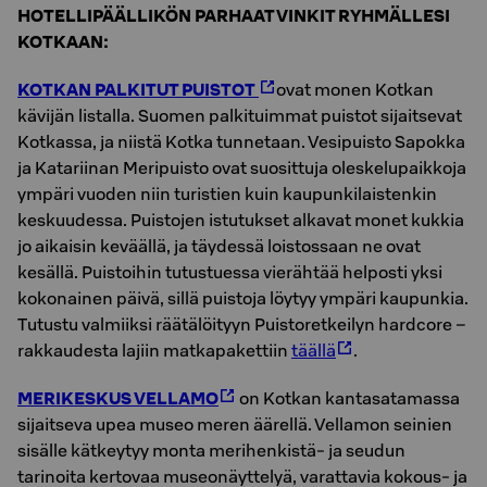
HOTELLIPÄÄLLIKÖN PARHAAT VINKIT RYHMÄLLESI
KOTKAAN:
KOTKAN PALKITUT PUISTOT
ovat monen Kotkan
kävijän listalla. Suomen palkituimmat puistot sijaitsevat
Kotkassa, ja niistä Kotka tunnetaan. Vesipuisto Sapokka
ja Katariinan Meripuisto ovat suosittuja oleskelupaikkoja
ympäri vuoden niin turistien kuin kaupunkilaistenkin
keskuudessa. Puistojen istutukset alkavat monet kukkia
jo aikaisin keväällä, ja täydessä loistossaan ne ovat
kesällä. Puistoihin tutustuessa vierähtää helposti yksi
kokonainen päivä, sillä puistoja löytyy ympäri kaupunkia.
Tutustu valmiiksi räätälöityyn Puistoretkeilyn hardcore –
rakkaudesta lajiin matkapakettiin
täällä
.
MERIKESKUS VELLAMO
on Kotkan kantasatamassa
sijaitseva upea museo meren äärellä. Vellamon seinien
sisälle kätkeytyy monta merihenkistä- ja seudun
tarinoita kertovaa museonäyttelyä, varattavia kokous- ja