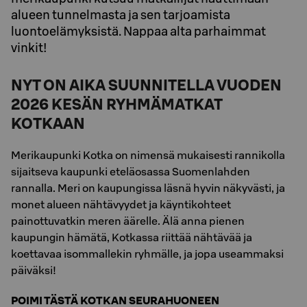
alueen tunnelmasta ja sen tarjoamista
luontoelämyksistä. Nappaa alta parhaimmat
vinkit!
NYT ON AIKA SUUNNITELLA VUODEN
2026 KESÄN RYHMÄMATKAT
KOTKAAN
Merikaupunki Kotka on nimensä mukaisesti rannikolla
sijaitseva kaupunki eteläosassa Suomenlahden
rannalla. Meri on kaupungissa läsnä hyvin näkyvästi, ja
monet alueen nähtävyydet ja käyntikohteet
painottuvatkin meren äärelle. Älä anna pienen
kaupungin hämätä, Kotkassa riittää nähtävää ja
koettavaa isommallekin ryhmälle, ja jopa useammaksi
päiväksi!
POIMI TÄSTÄ KOTKAN SEURAHUONEEN