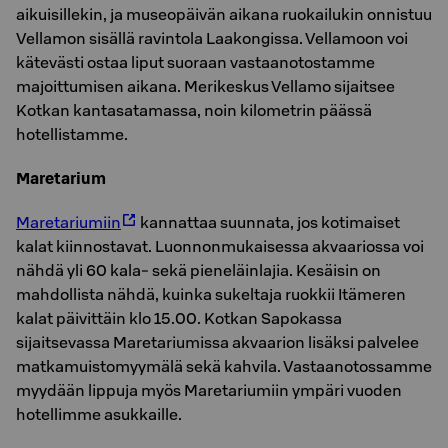
aikuisillekin, ja museopäivän aikana ruokailukin onnistuu
Vellamon sisällä ravintola Laakongissa. Vellamoon voi
kätevästi ostaa liput suoraan vastaanotostamme
majoittumisen aikana. Merikeskus Vellamo sijaitsee
Kotkan kantasatamassa, noin kilometrin päässä
hotellistamme.
Maretarium
Maretariumiin
kannattaa suunnata, jos kotimaiset
kalat kiinnostavat. Luonnonmukaisessa akvaariossa voi
nähdä yli 60 kala- sekä pieneläinlajia. Kesäisin on
mahdollista nähdä, kuinka sukeltaja ruokkii Itämeren
kalat päivittäin klo 15.00. Kotkan Sapokassa
sijaitsevassa Maretariumissa akvaarion lisäksi palvelee
matkamuistomyymälä sekä kahvila. Vastaanotossamme
myydään lippuja myös Maretariumiin ympäri vuoden
hotellimme asukkaille.