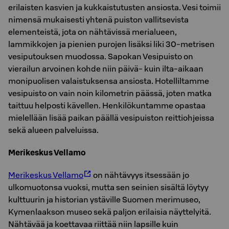
erilaisten kasvien ja kukkaistutusten ansiosta. Vesi toimii
nimensä mukaisesti yhtenä puiston vallitsevista
elementeistä, jota on nähtävissä merialueen,
lammikkojen ja pienien purojen lisäksi liki 30-metrisen
vesiputouksen muodossa. Sapokan Vesipuisto on
vierailun arvoinen kohde niin päivä- kuin ilta-aikaan
monipuolisen valaistuksensa ansiosta. Hotelliltamme
vesipuisto on vain noin kilometrin päässä, joten matka
taittuu helposti kävellen. Henkilökuntamme opastaa
mielellään lisää paikan päällä vesipuiston reittiohjeissa
sekä alueen palveluissa.
Merikeskus Vellamo
Merikeskus Vellamo
on nähtävyys itsessään jo
ulkomuotonsa vuoksi, mutta sen seinien sisältä löytyy
kulttuurin ja historian ystäville Suomen merimuseo,
Kymenlaakson museo sekä paljon erilaisia näyttelyitä.
Nähtävää ja koettavaa riittää niin lapsille kuin