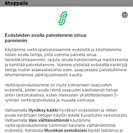
Shoppaile
Kauppakeskus Pasaatin
voi nähdä osasta
hotellihuoneidemme ikkunoista, joten matka sinne ei
siis ole pitkä. Pasaatista löytyy noin 80 erilaista liikettä
liittyen muotiin ja kauneuteen. Ostosten lomassa voi
pysähtyä kauppakeskukseen kahville, syömään tai
käydä vaikka kauppakeskuksen edustalla olevalla torilla
nauttimassa perinteisiä kotkalaisia herkkuja eli possoja.
Ota yhteyttä
Sokos Hotels uutiskirje
Hotellien yhteystiedot
Tilaa uutiskirje
Asiakaspalvelun yhteystiedot
›
Saat Sokos Hotellien uusimmat
Palaute
edut ja uutiset sähköpostiisi
kuukausittain.
Anna palautetta
Palkinnot ja sertifikaatit
Sokos Hotels somessa
Sokos
Sokos