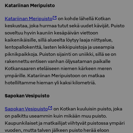
Katariinan Meripuisto
Katariinan Meripuisto
on kohde lähellä Kotkan
keskustaa, joka hurmaa tutut sekä uudet kävijät. Puisto
soveltuu hyvin kauniin kesäpäivän viettoon
kaikenikäisille, sillä alueelta löytyy laaja niittyalue,
lentopallokenttä, lasten leikkipuistoja ja useampia
piknikpaikkoja. Puiston sijainti on uniikki, sillä se on
rakennettu entisen vanhan öljysataman paikalle
Kotkansaaren eteläiseen niemen kärkeen meren
ympärille. Katariinan Meripuistoon on matkaa
hotelliltamme hieman yli kaksi kilometriä.
Sapokan Vesipuisto
Sapokan Vesipuisto
on Kotkan kuuluisin puisto, joka
on palkittu useammin kuin mikään muu puisto.
Kaupunkilaiset ja matkailijat viihtyvät puistossa ympäri
vuoden, mutta talven jälkeen puisto herää eloon