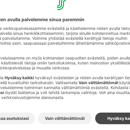
eelle
elle pääsee mukavasti monella tapaa!
ntokentältä on matkaa Kotkan Seurahuoneelle
 junalla voit joko jäädä pois Kotkan pysäkillä
ahuoneelle 1 km) tai Kotkan Sataman
 Kotkan Seurahuoneelle 800 m). Kaikki
kulkevat Kouvolan kautta. Katso lisätietoja ja
a
www.vr.fi
.
a-autot saapuvat Kotkan linja-autoasemalle.
Kotkan Seurahuoneelle on noin 500 m, joten
i kävellen hotelliin.
an seudulla taksia, Kotkassa palvelee mm.
 numerosta 0100 87227.