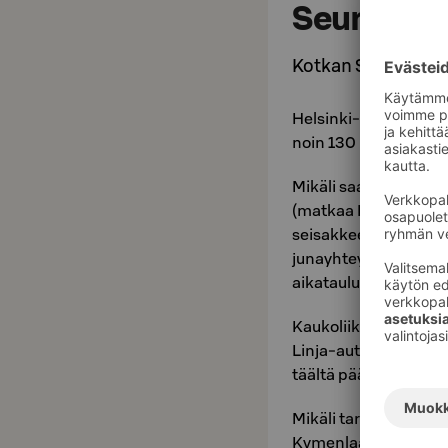
Seurahuon
Kotkan Seurahuone
Helsinki-Vantaan le
noin 130 km.
Mikäli saavut Kotkaan
(matkaa Kotkan Seur
seisakkeella (matkaa
junayhteydet Kotkaan 
aikataulut osoitteest
Kaukoliikenteen linj
Linja-autoasemalta 
täältä pääset käteväst
Mikäli tarvitset Kotk
Kymenlaakson taksi