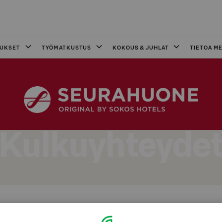
OUKSET
TYÖMATKUSTUS
KOKOUS & JUHLAT
TIETOA ME
Kulkuyhteyde
ydet Kotkan