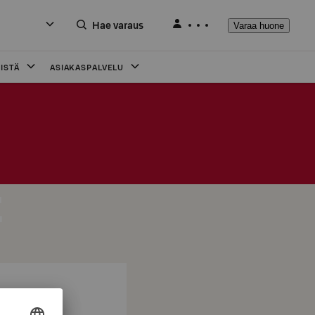
Hae varaus
Varaa huone
ISTÄ
ASIAKASPALVELU
t