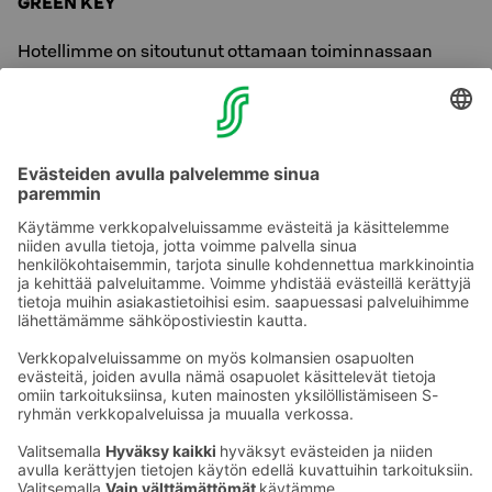
GREEN KEY
Hotellimme on sitoutunut ottamaan toiminnassaan
huomioon ympäristön hyvinvoinnin. Tästä todistuksena
Original Sokos Hotel Seurahuoneelle Kotkassa on
myönnetty Green Key –merkki. Green Key on
kansainvälinen ympäristömerkki, joka edistää kestävää
matkailua. Ympäristösertifioitujen hotellien myötä
matkustajilla on entistä paremmat mahdollisuudet
tehdä ympäristön kannalta kestäviä valintoja sekä
pienentää omaa hiilijalanjälkeään.
Ota yhteyttä
Sokos Hotels uutiskirje
Hotellien yhteystiedot
Tilaa uutiskirje
Asiakaspalvelun yhteystiedot
›
Saat Sokos Hotellien uusimmat
Palaute
edut ja uutiset sähköpostiisi
kuukausittain.
Anna palautetta