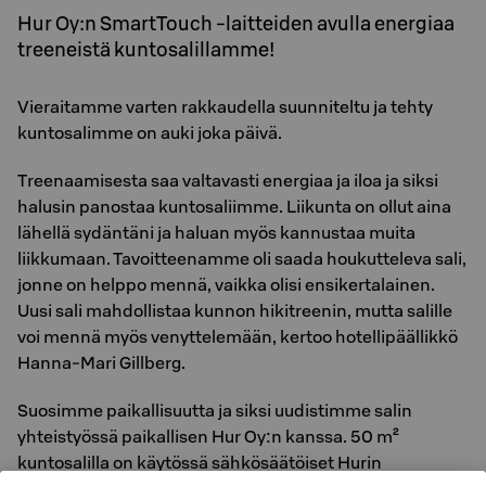
Hur Oy:n SmartTouch -laitteiden avulla energiaa
treeneistä kuntosalillamme!
Vieraitamme varten rakkaudella suunniteltu ja tehty
kuntosalimme on auki joka päivä.
Treenaamisesta saa valtavasti energiaa ja iloa ja siksi
halusin panostaa kuntosaliimme. Liikunta on ollut aina
lähellä sydäntäni ja haluan myös kannustaa muita
liikkumaan. Tavoitteenamme oli saada houkutteleva sali,
jonne on helppo mennä, vaikka olisi ensikertalainen.
Uusi sali mahdollistaa kunnon hikitreenin, mutta salille
voi mennä myös venyttelemään, kertoo hotellipäällikkö
Hanna-Mari Gillberg.
Suosimme paikallisuutta ja siksi uudistimme salin
yhteistyössä paikallisen Hur Oy:n kanssa. 50 m²
kuntosalilla on käytössä sähkösäätöiset Hurin