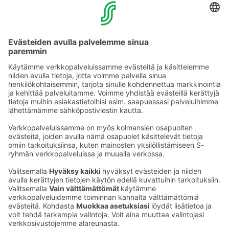
SmartTouch-laitteet. Laitteet ovat erittäin moderneja ja
helppokäyttöisiä. Jopa 30 minuutissa ehtii saada hyvän
treenin aikaan. Kuntosalilta löytyy myös kahvakuulat,
käsipainoja, kaksi kuntopyörää, juoksumatto ja
crosstrainer.
Treeni-iloa!
Ota yhteyttä
Sokos Hotels uutiskirje
Hotellien yhteystiedot
Tilaa uutiskirje
Asiakaspalvelun yhteystiedot
›
Saat Sokos Hotellien uusimmat
Palaute
edut ja uutiset sähköpostiisi
kuukausittain.
Anna palautetta
Palkinnot ja sertifikaatit
Sokos Hotels somessa
Sokos
Sokos
Sokos Hotels
Sokos Hotels
Hotels
Hotels
Facebookissa
Instagramissa
Youtubessa
Linkedinissä