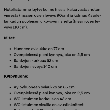
Ho­tel­listamme löy­tyy kolme ­his­siä, kaksi vas­taan­o­ton
vie­res­tä (his­sien ovien le­veys 90cm) ja kol­mas Kaar­le­
lan­ka­dun puo­lei­sen ulko-oven lä­hel­tä (his­sin oven le­
veys 110 cm).
Mitat:
Huoneen oviaukko on 77 cm
Ovenpielessä pieni kynnys, joka on 2,5 cm
Sänkyjen korkeus 52 cm
Sänkyjen leveys 140 cm
Kylpyhuone:
Kylpyhuoneen oviaukko on 85 cm
Ovenpielessä pieni kynnys, joka on 2,5 cm
WC-istuimen korkeus on 43 cm
WC-istuimen sivuilla on avustinkaiteet