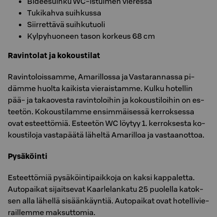
Bideesuihku WC-istuimen vieressä
Tukikahva suihkussa
Siirrettävä suihkutuoli
Kylpyhuoneen tason korkeus 68 cm
Ra­vin­to­lat ja ko­kous­ti­lat
Ra­vin­to­lois­sam­me, Ama­ril­los­sa ja Vas­ta­ran­nas­sa pi­
däm­me huol­ta kai­kis­ta vie­rais­tam­me. Kulku ho­tel­lin
pää- ja ta­kao­ves­ta ra­vin­to­loi­hin ja ko­kous­ti­loi­hin on es­
tee­tön. Ko­kous­ti­lam­me en­sim­mäi­ses­sä ker­rok­ses­sa
ovat es­teet­tö­miä. Es­tee­tön WC löy­tyy 1. ker­rok­ses­ta ko­
kous­ti­lo­ja vas­ta­pää­tä lä­hel­tä Ama­ril­loa ja vas­taan­ot­toa.
Py­sä­köin­ti
Es­teet­tö­miä py­sä­köin­ti­paik­ko­ja on kaksi kap­pa­let­ta.
Au­to­pai­kat si­jait­se­vat Kaar­le­lan­ka­tu 25 puo­lel­la ka­tok­
sen alla lä­hel­lä si­sään­käyn­tiä. Au­to­pai­kat ovat ho­tel­li­vie­
rail­lem­me mak­sut­to­mia.