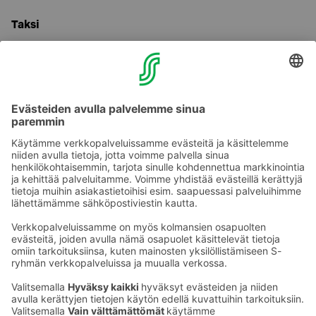
Taksi
Tarvitessasi invataksia, voit ottaa yhteyttä numeroon
0440 568 887, Kokkolan Aluetaksi Oy.
Lisätietoja:
Sokos Hotels Myyntipalvelu, puh. 0300 870
000, ma-pe klo 8-18 tai suoraan hotellista,
puh. 020 780 8900.
Puhelun hinta >>
Ota yhteyttä
Sokos Hotels uutiskirje
Hotellien yhteystiedot
Tilaa uutiskirje
Asiakaspalvelun yhteystiedot
›
Saat Sokos Hotellien uusimmat
Palaute
edut ja uutiset sähköpostiisi
kuukausittain.
Anna palautetta