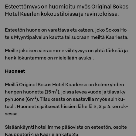
Esteettömyys on huomioitu myös Original Sokos
Hotel Kaarlen kokoustiloissa ja ravintoloissa.
Es­tee­tön huone on va­rat­ta­va etu­kä­teen, joko Sokos Ho­
tels Myyn­ti­pal­ve­lun kaut­ta tai suo­raan meil­tä Kaar­les­ta.
Meil­le jo­kai­sen vie­raam­me viih­ty­vyys on yhtä tär­ke­ää ja
hen­ki­lö­kun­tam­me on mie­lel­lään avuk­si.
Huoneet
Meil­lä Ori­gi­nal Sokos Hotel Kaar­les­sa on kolme yhden
hen­gen huo­net­ta (15m²), jois­sa leveä vuode ja ti­la­va kyl­
py­huo­ne (6m²). Ti­lauk­ses­ta on saa­ta­vil­la myös suih­ku­
tuo­li. Huo­neet si­jait­se­vat his­sien lä­hel­lä 2, 3 ja 4 ker­rok­
ses­sa.
Si­sään­käyn­ti ho­tel­lim­me pää­ovista on es­tee­tön, osoi­te
Kaup­pa­to­ri 4 ja Kaar­lelan­ka­tu 25.