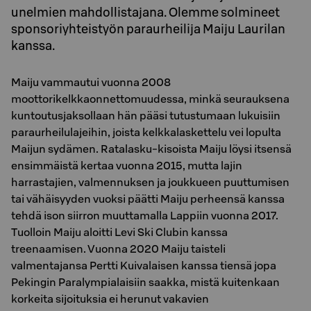
unelmien mahdollistajana. Olemme solmineet
sponsoriyhteistyön paraurheilija Maiju Laurilan
kanssa.
Maiju vammautui vuonna 2008
moottorikelkkaonnettomuudessa, minkä seurauksena
kuntoutusjaksollaan hän pääsi tutustumaan lukuisiin
paraurheilulajeihin, joista kelkkalaskettelu vei lopulta
Maijun sydämen. Ratalasku-kisoista Maiju löysi itsensä
ensimmäistä kertaa vuonna 2015, mutta lajin
harrastajien, valmennuksen ja joukkueen puuttumisen
tai vähäisyyden vuoksi päätti Maiju perheensä kanssa
tehdä ison siirron muuttamalla Lappiin vuonna 2017.
Tuolloin Maiju aloitti Levi Ski Clubin kanssa
treenaamisen. Vuonna 2020 Maiju taisteli
valmentajansa Pertti Kuivalaisen kanssa tiensä jopa
Pekingin Paralympialaisiin saakka, mistä kuitenkaan
korkeita sijoituksia ei herunut vakavien