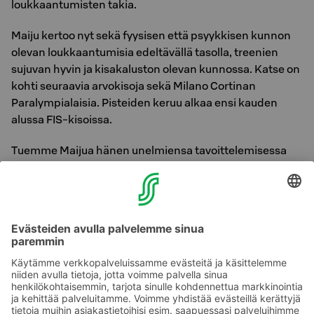
loukkaantumisten takia.
Maiju kertoo nyt sekä fyysisen että psyykkisen kunnon
olevan loukkaantumisia edeltävällä tasolla, treenien
sujuvan hyvin ja kisakaluston olevan kunnossa. Katse on
kohti seuraavia arvokisoja sekä Milano Cortinan
Paralympialaisia. Pisteiden keruu alkaa ensi kauden
alussa FIS-kisoissa.
Tuemme Maijua hänen unelmiensa tavoittelemisessa
lahjoittamalla hänelle vuosittain 10 majoitusyötä, mitkä
hän saa käyttää kisamatkoillaan yöpyessään.
Mahdollistamme myös sponsoroitavillemme parhaan
majoituksen nimenomaan vastuullisuuden
näkökulmasta. Sponsoroitavan ei tarvitse kantaa
harteillaan tuskaa matkustelunsa
ympäristövaikutuksista yöpyessään meidän
pehmoisissa lakanoissa!