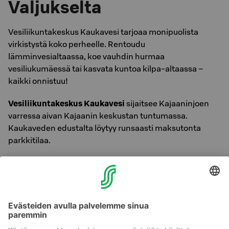
Valjukselta
Vesiliikuntakeskus Kaukavesi tarjoaa monipuolista
virkistystä koko perheelle. Rentoudu
lämminvesialtaassa, koe vauhdin hurmaa
vesiliukumäessä tai kasvata kuntoa kilpa-altaassa –
kaikki onnistuu!
Vesiliikuntakeskus Kaukavesi
sijaitsee Kajaaninjoen
varressa aivan Kajaanin keskustan tuntumassa.
Kaukaveden edustalta löytyy runsaasti maksutonta
parkkitilaa.
Kaukaveden pääsyliput saat ostettua
vastaanotostamme:
Aikuinen 8,70€
Lapsi 8-17v 6,30€