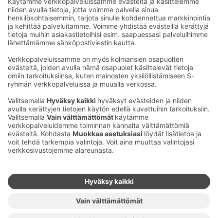
Tervetuloa viihtymään ja virkistymään!
Ota yhteyttä
Sokos Hotels uutiskirje
Hotellien yhteystiedot
Tilaa uutiskirje
Asiakaspalvelun yhteystiedot
›
Saat Sokos Hotellien uusimmat
Palaute
edut ja uutiset sähköpostiisi
kuukausittain.
Anna palautetta
Palkinnot ja sertifikaatit
Sokos Hotels somessa
Sokos
Sokos
Sokos Hotels
Sokos Hotels
Hotels
Hotels
Facebookissa
Instagramissa
Youtubessa
Linkedinissä
Saavutettavuusselosteet
Varausehdot
Käyttöehdot
Tietosuoja
Evästehallinta