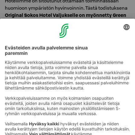
Hotellimme on sitoutunut ottamaan toiminnassaan
huomioon ympäristön hyvinvoinnin. Tästä todistuksena
Original Sokos Hotel Valjukselle on myönnetty Green
Key –merkki.
Green Key on kansainvälinen
ympäristömerkki, joka edistää kestävää matkailua.
Ympäristösertifioitujen hotellien myötä matkustajilla on
entistä paremmat mahdollisuudet tehdä ympäristön
kannalta kestäviä valintoja sekä pienentää omaa
hiilijalanjälkeään.
Tutustu Green Key ohjelmaan tarkemmin
täältä.
Ota yhteyttä
Sokos Hotels uutiskirje
Hotellien yhteystiedot
Tilaa uutiskirje
Asiakaspalvelun yhteystiedot
›
Saat Sokos Hotellien uusimmat
Palaute
edut ja uutiset sähköpostiisi
kuukausittain.
Anna palautetta