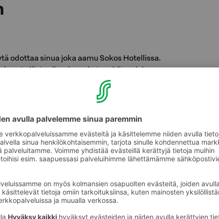
n
tä odottaa sinua joka aamu Sokos Hotellissa.
uksesta löytyy ihania makuja sekä suolaisen
.
 läheisiäsi viettämällä kiireetön hetki
sa - runsaan aamiaisen äärellä.
rgiaa shoppailupäivään tai lisävirtaa
kos Hotellin aamiaispöydästä.
tilata aamiaisen myös mukaan otettavaksi.
aapuessanne hotelliin.
llin ulkopuoliset asiakkaat lämpimästi
elle.