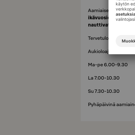
Aamiaisen hinta on
1
ikävuosiensa mukaise
nauttivat aamiaisen
Tervetuloa Original - 
Aukioloajat:
Ma-pe 6.00-9.30
La 7.00-10.30
Su 7.30-10.30
Pyhäpäivinä aamiain