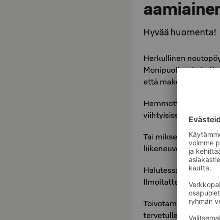
aamiaine
Hyvää huomenta!
Herkullinen noutopöy
Monipuolisesta katta
että makean ystäville
Hemmottele itseäsi ja
viihtyisissä puitteis
Tai mikset hakisi ene
liikeneuvotteluun So
Halutessanne voitte 
Ilmoitattehan siitä s
Toivotamme myös hote
tervetulleeksi aamiais