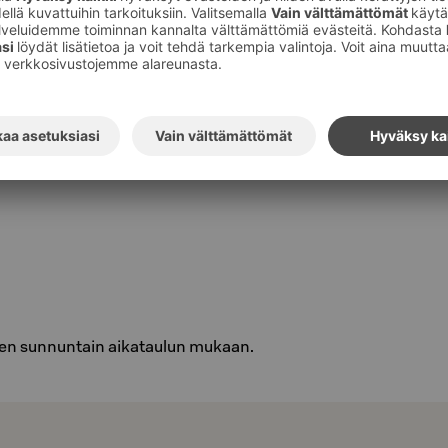
7,60 €, lapset 4-12 vuotiaat maksavat
sti 1 € / ikävuosi ja alle 4- vuotiaat
 veloituksetta.
aamiaiselle!
en sunnuntain aikataulun mukaan.