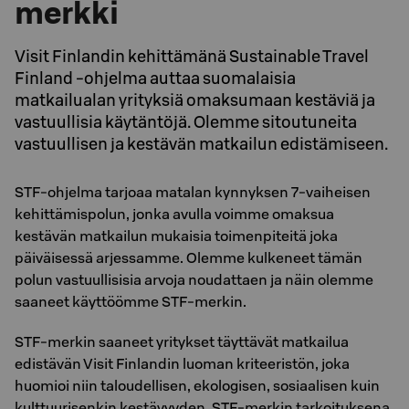
merkki
Visit Finlandin kehittämänä Sustainable Travel
Finland -ohjelma auttaa suomalaisia
matkailualan yrityksiä omaksumaan kestäviä ja
vastuullisia käytäntöjä. Olemme sitoutuneita
vastuullisen ja kestävän matkailun edistämiseen.
STF-ohjelma tarjoaa matalan kynnyksen 7-vaiheisen
kehittämispolun, jonka avulla voimme omaksua
kestävän matkailun mukaisia toimenpiteitä joka
päiväisessä arjessamme. Olemme kulkeneet tämän
polun vastuullisisia arvoja noudattaen ja näin olemme
saaneet käyttöömme STF-merkin.
STF-merkin saaneet yritykset täyttävät matkailua
edistävän Visit Finlandin luoman kriteeristön, joka
huomioi niin taloudellisen, ekologisen, sosiaalisen kuin
kulttuurisenkin kestävyyden. STF-merkin tarkoituksena