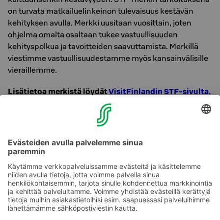
on turvata matkailuelinkeinon tulevaisuus kestävän
kehityksen avulla. Merkki uusitaan vuosittain, joten
ohjelma omalta osaltaan tukee vastuullisuuden
kehityspolkua ja tavoitteiden saavuttamista. Merkillä
viestimme vastuullisuudestamme myös kansainvälisille
vieraillemme.
Lisätietoa merkistä löydät
VisitFinlandin STF-sivulta.
Lue lisää vastuullisuustyöstämme
täältä
.
Olemme myös Joensuun kaupungin ilmastokumppani.
Joensuussa on helppo hengittää! Lue lisää
vihreämmistä valinnoista, joita voit lomallasi toteuttaa
Joensuussa.
Tee vihreämpiä valintoja.