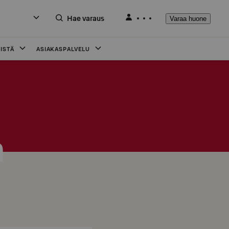
Hae varaus
Varaa huone
ISTÄ
ASIAKASPALVELU
a