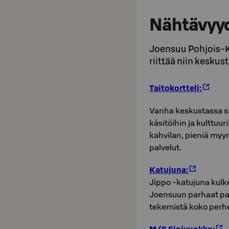
Nähtävyyd
Joensuu Pohjois-K
riittää niin kesku
Taitokortteli:
Vanha keskustassa si
käsitöihin ja kulttuuri
kahvilan, pieniä myy
palvelut.
Katujuna:
Jippo -katujuna kulkee
Joensuun parhaat paik
tekemistä koko perhe