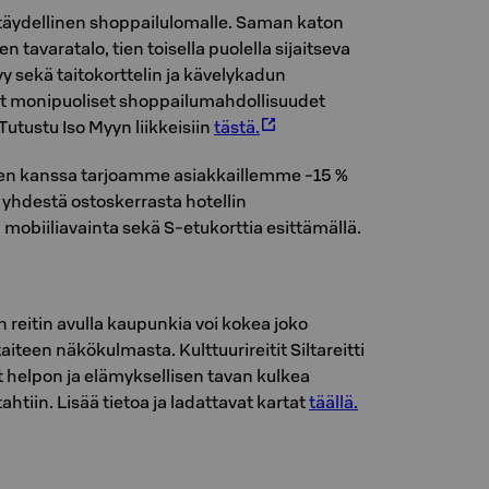
 täydellinen shoppailulomalle. Saman katon
en tavaratalo, tien toisella puolella sijaitseva
 sekä taitokorttelin ja kävelykadun
vat monipuoliset shoppailumahdollisuudet
 Tutustu Iso Myyn liikkeisiin
tästä.
en kanssa tarjoamme asiakkaillemme -15 %
yhdestä ostoskerrasta hotellin
i mobiiliavainta sekä S-etukorttia esittämällä.
reitin avulla kaupunkia voi kokea joko
 taiteen näkökulmasta. Kulttuurireitit Siltareitti
vat helpon ja elämyksellisen tavan kulkea
tiin. Lisää tietoa ja ladattavat kartat
täällä.