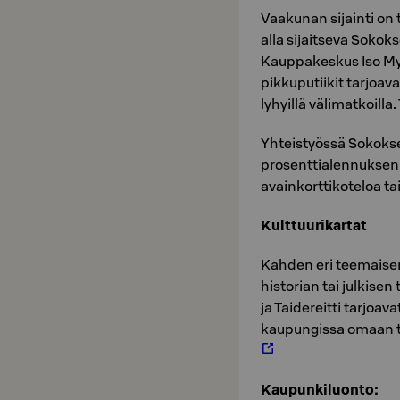
Vaakunan sijainti on
alla sijaitseva Sokoks
Kauppakeskus Iso Myy
pikkuputiikit tarjoa
lyhyillä välimatkoilla.
Yhteistyössä Sokoks
prosenttialennuksen 
avainkorttikoteloa ta
Kulttuurikartat
Kahden eri teemaisen 
historian tai julkisen
ja Taidereitti tarjoa
kaupungissa omaan tah
Kaupunkiluonto: