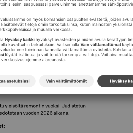
ustassa sijaitsevassa taidekeskuksessa
uotta monipuolista näyttelytoimintaa niin
sainvälisenkin taiteen muodossa. Ilmainen
lämyksiä ja oivalluksia Pohjois-Karjalan
, ja nykypäivästä. Näyttelysisällöissä ovat
inaiset äänet, kuvankaunis luonto ja elämä
u yleisöltä remontin vuoksi. Uudistetun
iedotetaan vuoden 2026 aikana.
t: