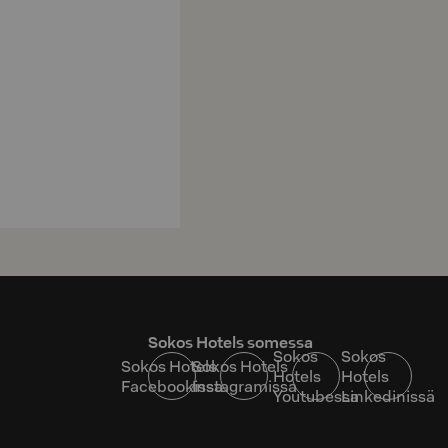
Sokos Hotels somessa
Sokos
Sokos
Sokos Hotels
Sokos Hotels
Hotels
Hotels
Facebookissa
Instagramissa
Youtubessa
Linkedinissä