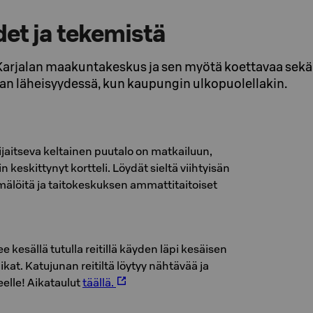
et ja tekemistä
arjalan maakuntakeskus ja sen myötä koettavaa sekä
stan läheisyydessä, kun kaupungin ulkopuolellakin.
jaitseva keltainen puutalo on matkailuun,
in keskittynyt kortteli. Löydät sieltä viihtyisän
mälöitä ja taitokeskuksen ammattitaitoiset
 kesällä tutulla reitillä käyden läpi kesäisen
at. Katujunan reitiltä löytyy nähtävää ja
elle! Aikataulut
täällä.