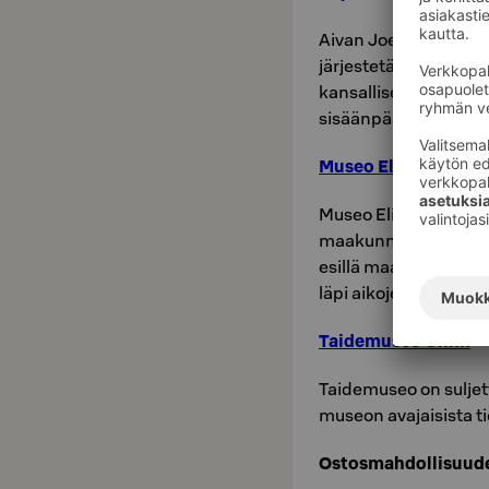
Aivan Joensuun kesk
järjestetään pitkin v
kansallisen kuin kan
sisäänpääsy.
Museo Eliel:
Museo Eliel tarjoaa e
maakunnan historiasta
esillä maakunnan mon
läpi aikojen.
Taidemuseo Onni:
Taidemuseo on suljett
museon avajaisista t
Ostosmahdollisuude