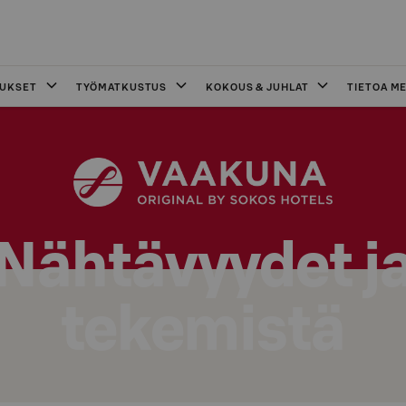
OUKSET
TYÖMATKUSTUS
KOKOUS & JUHLAT
TIETOA ME
Nähtävyydet j
tekemistä