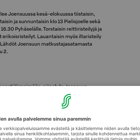
lee Joensuussa kesä-elokuussa tiistaisin,
taisin ja sunnuntaisin klo 13 Pielisjoelle sekä
 16.30 Pyhäselälle. Torstaisin reittiristeilyjä ja
 erikoisristeilyt. Lauantaisin myös iltaristeily
30! Lähdöt Joensuun matkustajasatamasta
u 2.
opeasti lämpimään, piipahda Joensuun
uutarhaan virkistäytymään trooppisten kasvien
ten sekaan. Talvisin Botanian takapihalle
a talvipuutarha. Majoittuessasi meillä, saat
stä -20 % avainkorttikoteloa näyttämättä.