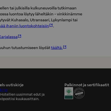
llen tai julkisilla kulkuneuvoilla tutkimaan
jossa luontoa löytyy läheltäkin - vinkkinämme
öytyvät Kuhasalo, Utransaari, Lykynlampi tai
sää ihaniin luontokohteisiin
.
-Karjalassa
suuhun tutustumiseen löydät
täältä.
ls uutiskirje
Palkinnot ja sertifikaatit
kirje
 Hotellien uusimmat edut ja
köpostiisi kuukausittain.