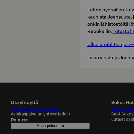
Lähde pyöräillen, käve
kaunista Joensuuta, 
onkin lähistöstöltä l
Repokallio.
Tutustu li
Ulkoilureitit Pohjois
Lisää vinkkejä Joen
Ota yhteyttä
Sokos Hote
Hotellien yhteystiedot
Tilaa uutis
Asiakaspalvelun yhteystiedot
›
Saat Sokos
Palaute
uutiset säh
Anna palautetta