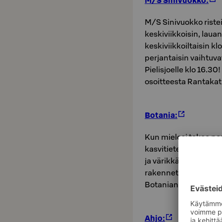
M/S Sinivuokko:
M/S Sinivuokko ristei
keskiviikkoisin, lauan
keskiviikkoiltaisin klo
perjantaisin vaihtuvat
Pielisjoelle klo 16.
osoitteesta Rantakat
Botania:
Kun mielesi tekee n
kasvitieteelliseen p
ja värikkäiden perhos
rakennetaan myös upe
Botanian kertakäynni
Ahjo: