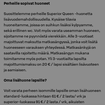
Perheille sopivat huoneet
Suosittelemme perheille Superior Queen -huonetta
lisävuodemahdollisuudella. Kysäise tilavia
huoneitamme, joissa on suihkun lisäksi kylpyamme,
sekä erillinen wc. Voit myös varata useamman huoneen,
sijoitamme ne pyynnöstä vierekkäin. Alle 3-vuotiaat
majoittuvat maksutta matkasängyssä, jonka voit lisätä
huoneeseen varauksen yhteydessä. Matkasänkyjä on
saatavilla rajoitettu määrä. Matkasängyn mukana
toimitamme myös potan. Yli 3-vuotiailta lapsilta
majoittumismaksu on 20 € / lapsi sisältäen lisävuoteen
ja aamiaisen.
Oma lisähuone lapsille?
Voit varata perheen isommille lapsille oman lisähuoneen
standard-luokassa hintaan 61 € / 2 lasta/ vrk ja
superior-luokassa 91 € / 2 lasta / vrk, aikuisten