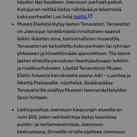
käyden läpi kesäisen Joensuun parhaat paikat.
Katujunan reitiltä löytyy nähtävää ja tekemistä
koko perheelle! Lue lisää
täältä.
Museo Elielistä löytyy lasten Tenavatori. Tenavatori
on Joensuun torielämästä innoituksen saanut
leikki-ikäisten oma, toiminnallinen museotila.
Tenavatori on tarkoitettu koko perheen tai ryhmän
yhteiseen ja kiireettömään ajanviettoon. Tila toimii
lasten ehdoilla perustuen itseohjautuvaan leikkiin
ja mielikuvitukseen. Löydät Tenavatorin Museo
Elielin toisesta kerroksesta osana Joki - Luontoa ja
liikettä Pielisjoella -näyttelyä. Sisäänpääsy
Tenavatorille sisältyy Museon teemanäyttelyiden
lipun hintaan.
Leikkipuistoja Joensuun kaupungin alueella on
noin 100, joten vaihtoehtoja löytyy kauniissa
puisto- ja rantamaisemissa. Joensuun
keskustassa, Sinisellä virralla sijaitsee Joensuun