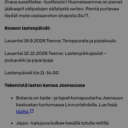
Orava suosittelee -tuotteisiin! Huoneissamme on pienet
jääkaapit välipalojen säilytystä varten. Pientä purtavaa
löydät myös vastaanoton shopista 24/7.
Rosson lastenpäivät:
Lauantai 19.9.2026 Teema: Temppurata ja pizzakoulu
Lauantai 12.12.2026 Teema: Lastenpikkujoulut –
joulupukki ja piparipaja
Lastenpäivät klo 11-14.00
Tekemistä lasten kanssa Joensuussa
Botania on taide- ja tapahtumapuutarha Joensuun
keskustan tuntumassa Linnunlahdella. Lue lisää
täältä.
Jippo -katujuna kulkee kesällä tutulla reitillä