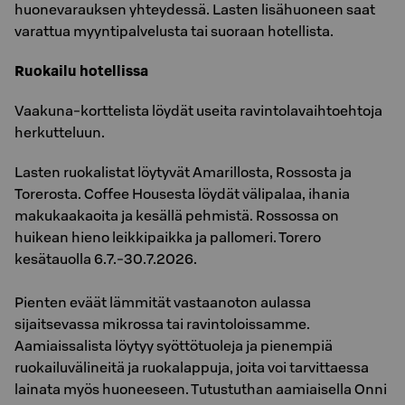
huonevarauksen yhteydessä. Lasten lisähuoneen saat
varattua myyntipalvelusta tai suoraan hotellista.
Ruokailu hotellissa
Vaakuna-korttelista löydät useita ravintolavaihtoehtoja
herkutteluun.
Lasten ruokalistat löytyvät Amarillosta, Rossosta ja
Torerosta. Coffee Housesta löydät välipalaa, ihania
makukaakaoita ja kesällä pehmistä. Rossossa on
huikean hieno leikkipaikka ja pallomeri. Torero
kesätauolla 6.7.-30.7.2026.
Pienten eväät lämmität vastaanoton aulassa
sijaitsevassa mikrossa tai ravintoloissamme.
Aamiaissalista löytyy syöttötuoleja ja pienempiä
ruokailuvälineitä ja ruokalappuja, joita voi tarvittaessa
lainata myös huoneeseen. Tutustuthan aamiaisella Onni