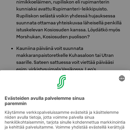
nimikkoeläimen, rupiliskon eli rupimanterin
kunniaksi avattu Rupimanteri-leikkipuisto.
Rupiliskon selästä voikin yhdessä hujauksessa
suunnata ottamaa yhteiskuvaa läheisellä penkillä
istuskelevan Kosiosuden kanssa. Löydätkö myös
Morshukan, Kosiosuden puolison?
Kauniina päivänä voit suunnata
makkaranpaistoretkelle Kuhasaloon tai Utran
saarille. Sateen sattuessa voit viettää päivääsi
esim. virkistysuimala Vesikossa, Leo's
leikkimaassa, kiipeilykeskus Otteessa tai
elokuvateatterikeskus Tapiossa.
Tutustu lisää alueen tarjontaan
Visit Joensuun
verkkosivuilta
.
Meillä Vaakunassa rakastetaan lapsia, tervetuloa!
Nähdään Joensuussa!