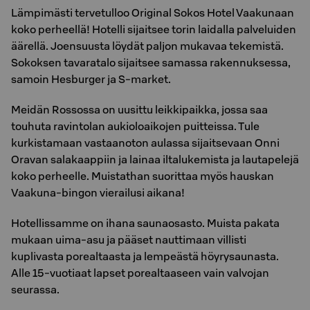
Lämpimästi tervetulloo Original Sokos Hotel Vaakunaan
koko perheellä! Hotelli sijaitsee torin laidalla palveluiden
äärellä. Joensuusta löydät paljon mukavaa tekemistä.
Sokoksen tavaratalo sijaitsee samassa rakennuksessa,
samoin Hesburger ja S-market.
Meidän Rossossa on uusittu leikkipaikka, jossa saa
touhuta ravintolan aukioloaikojen puitteissa. Tule
kurkistamaan vastaanoton aulassa sijaitsevaan Onni
Oravan salakaappiin ja lainaa iltalukemista ja lautapelejä
koko perheelle. Muistathan suorittaa myös hauskan
Vaakuna-bingon vierailusi aikana!
Hotellissamme on ihana saunaosasto. Muista pakata
mukaan uima-asu ja pääset nauttimaan villisti
kuplivasta porealtaasta ja lempeästä höyrysaunasta.
Alle 15-vuotiaat lapset porealtaaseen vain valvojan
seurassa.