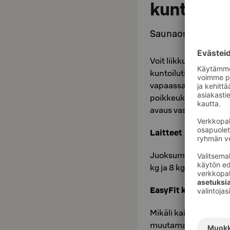
kuntosali
Saunaosastoltamme
Voit liikkua hien pi
kuntoilutilassa. Kun
vapaassa käytössä my
poikkeuksena satunna
avaus vastaanotosta
Laitteet
Juoksumatto, crosstr
kg ja 8 kg, jumppama
EasyFit kuntosali
Mikäli kaipaat peruste
muutaman askeleen 