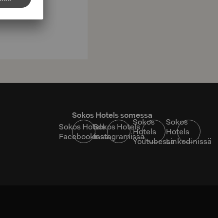
Sokos Hotels somessa
Sokos
Sokos
Sokos Hotels
Sokos Hotels
Hotels
Hotels
Facebookissa
Instagramissa
Youtubessa
Linkedinissä