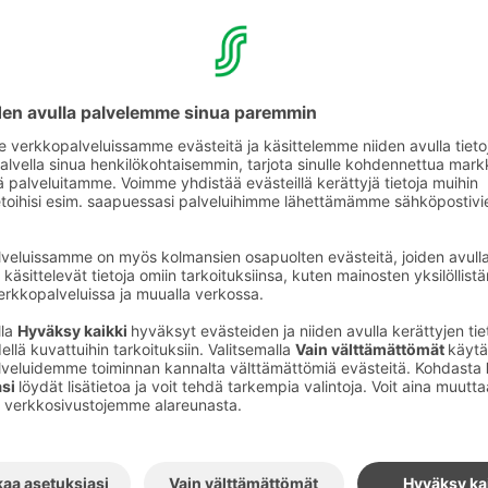
 löydät aerobiset peruslaitteet kuntoiluun.
ntaan saunaosastomme yhteydessä sijaisevassa
toilulaitteemme ovat hotelliasukkaiden
ös saunan aukioloaikojen ulkopuolella,
iset yksityistilaisuudet saunalla. Pyydä oven
!
ainer, kuntopyörä, soutulaite, kahvakuulat 6
tot, jumppakepit, jumppapallo
ellisempaa treeniä, voit kätevästi siirtyä
päässä sijaitsevan yhteistyökumppanimme