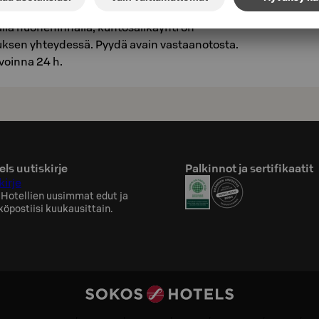
. S-Card-asiakkaillemme, jotka majoittuvat
llä huonehinnalla, kuntosalikäynti on
uksen yhteydessä. Pyydä avain vastaanotosta.
voinna 24 h.
ls uutiskirje
Palkinnot ja sertifikaatit
kirje
 Hotellien uusimmat edut ja
köpostiisi kuukausittain.