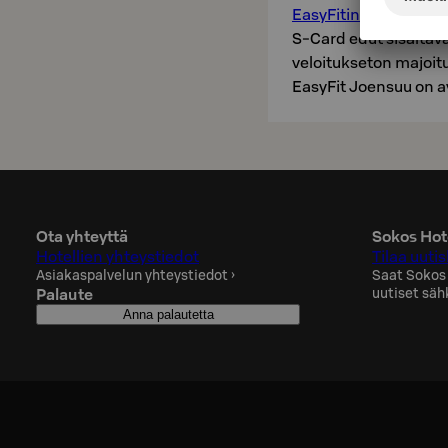
EasyFitin kuntosalille
S-Card edut sisältävä
veloitukseton majoit
EasyFit Joensuu on a
Ota yhteyttä
Sokos Hote
Hotellien yhteystiedot
Tilaa uutis
Asiakaspalvelun yhteystiedot
›
Saat Sokos
Palaute
uutiset säh
Anna palautetta