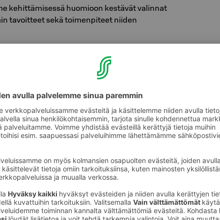
 kehittämisessä huomioon kestävät valinnat
in tavoitteet sekä toimenpiteet niiden
uuskaupan (PKO) omistamassa Sokos-
mme on päivitetty lämmitysjärjestelmä
Voiman ja PKO:n pioneerityön tuloksena
än takaisin kaukolämpöverkkoon. Uusinta
iaa hyödyntävä järjestelmä käyttää
Voiman tuottamaa hiilineutraalia
ämpöä, ja kykenee samalla ottamaan talteen
 hukkalämpöä lämpöpumppujen avulla. Uusi
ää Sokos-Vaakuna-korttelin kaukolämmön
n 1 000 megawattituntia (MWh), joka vastaa
ai yli 100 kerrostalokaksion vuotuista
usta. Lisäksi kahden lämpöpumpun avulla
hdosta otetaan takaisin muutoin ulos päätyvää
nergiaa voidaan ohjata takaisin joko hotellin
den lämmitykseen tai ohjata hukkalämpö