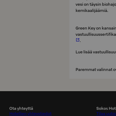
vesi on täysin biohaj
kemikaalijäämiä.
Green Key on kansai
vastuullisuussertifik
.
Lue lisää vastuulli
Paremmat valinnat ov
Ota yhteyttä
Sokos Hote
Hotellien yhteystiedot
Tilaa uutis