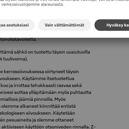
 Voiman kaukolämpöverkkoon.
ukolämmön hyödyntäminen tukee
oitteita sekä parantaa asiakkaiden
n kustannustehokkuutta. Lisäksi hanke tukee
tonollatavoitetta.
ttämä sähkö on tuotettu täysin uusiutuvilla
% tuulivoima).
kerrossiivouksessa siirtyneet täysin
ivoukseen. Käytämme itsetuotettua
kkoo ja irrottaa tehokkaasti rasvaa sekä
sonivesi auttaa ylläpitämään myös puhtautta
iallisia jäämiä pinnoilla. Myös
a olemme alkaneet kiinnittää entistä
ologiseen siivoukseen. Käytetään
n pesuaineita ja olemme ottaneet
aktiiviseen käyttöön otsoniveden rinnalla. Z-