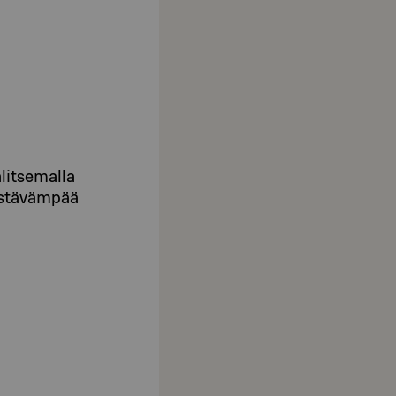
litsemalla
kestävämpää