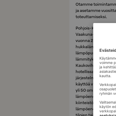
Otamme toimintamme
ja asetamme vuositta
toteuttamiseksi.
Pohjois-Karjalan Os
Vaakuna-korttelissa
vuonna 2024. Savon 
hukkalämpö siirretä
lämpöpumpputeknolog
lämmitykseen Savon 
Kaukovihreää kaukol
hotellissa syntyvää
järjestelmä pienent
käyttöä vuodessa noi
yli 50 omakotitalon t
lämpöenergian kulut
kiinteistön ilmanvai
lämpöenergiaa. Tätä e
tilojen tai käyttöve