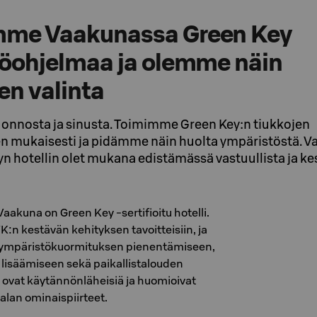
me Vaakunassa Green Key
öohjelmaa ja olemme näin
en valinta
onnosta ja sinusta. Toimimme Green Key:n tiukkojen
n mukaisesti ja pidämme näin huolta ympäristöstä. Va
n hotellin olet mukana edistämässä vastuullista ja 
Vaakuna on Green Key -sertifioitu hotelli.
:n kestävän kehityksen tavoitteisiin, ja
a ympäristökuormituksen pienentämiseen,
 lisäämiseen sekä paikallistalouden
t ovat käytännönläheisiä ja huomioivat
alan ominaispiirteet.