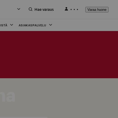
Hae varaus
Varaa huone
ISTÄ
ASIAKASPALVELU
ma