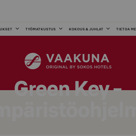
OUKSET
TYÖMATKUSTUS
KOKOUS & JUHLAT
TIETOA ME
Green Key -
mpäristöohjel