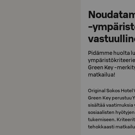
Noudatam
-ympärist
vastuullin
Pidämme huolta lu
ympäristökriteerie
Green Key -merkity
matkailua!
Original Sokos Hotel 
Green Key perustuu YK
sisältää vaatimuksi
sosiaalisten hyötyjen
tukemiseen. Kriteeri
tehokkaasti matkailu