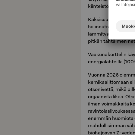
kiinteistöstä Savon
Kaksisuuntaisen ka
hiilineutraalisuustav
lämmitysjärjestelmie
pitkän tähtäimen net
Vaakunakorttelin käy
energialähteillä (100
Vuonna 2026 olemme 
kemikaalittomaan si
otsonivettä, mikä pil
orgaanista likaa. Ot
ilman voimakkaita kem
ravintolasiivouksess
enemmän huomiota ek
mahdollisimman vähä
biohajoavan Z-veden 