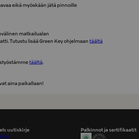
oavaa eikä myöskään jätä pinnoille
nvälinen matkailualan
aatti. Tutustu lisää Green Key ohjelmaan
täältä
suustyöstämme
täältä
.
at aina paikallaan!
ls uutiskirje
Palkinnot ja sertifikaatit
kirje