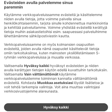
Ilmoitathan hotellivarauksen yhteydessä, että mukanasi
matkustaa koira. Koirien lisäksi myös muut
lemmikkieläimet ovat lämpimästi tervetulleita Sokos
Hotelleihin.
Ota yhteyttä
Sokos Hotels uutiskirje
Hotellien yhteystiedot
Tilaa uutiskirje
Asiakaspalvelun yhteystiedot
›
Saat Sokos Hotellien uusimmat
Palaute
edut ja uutiset sähköpostiisi
kuukausittain.
Anna palautetta
Palkinnot ja sertifikaatit
Sokos Hotels somessa
Sokos
Sokos
Sokos Hotels
Sokos Hotels
Hotels
Hotels
Facebookissa
Instagramissa
Youtubessa
Linkedinissä