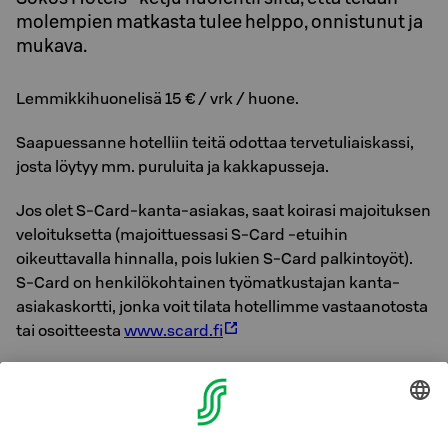
molempien matkasta tulee helppo, onnistunut ja
mukava.
Lemmikkihuonelisä 15 € / vrk / huone.
Saapuessanne hotelliin teitä odottaa tervetuliaiskassi,
josta löytyy mm. puruluita ja kakkapusseja.
Jos olet S-Card-kanta-asiakas, saat koirasi majoituksen
veloituksetta (majoittuessasi S-Card -etuihin
oikeuttavalla hinnalla, pois lukien S-Card palkintoyöt).
S-Card on henkilökohtainen työmatkustajan kanta-
asiakaskortti, jonka voit tilata hotellimme vastaanotosta
tai osoitteesta
www.scard.fi
Sokos Hotels -ketju ja Best Friend ovat luoneet koiran
kanssa matkustaville mukavat olosuhteet ja ilmapiirin,
joka tekee reissaamisesta entistä mutkattomampaa.