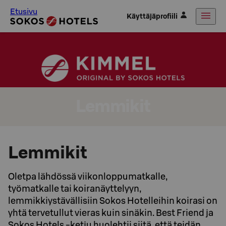
Etusivu
Käyttäjäprofiili
Lemmikit
Lemmikit
Oletpa lähdössä viikonloppumatkalle,
työmatkalle tai koiranäyttelyyn,
lemmikkiystävällisiin Sokos Hotelleihin koirasi on
yhtä tervetullut vieras kuin sinäkin. Best Friend ja
Sokos Hotels -ketju huolehtii siitä, että teidän