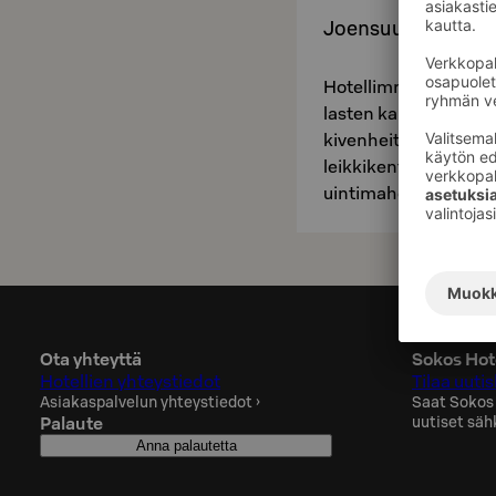
Joensuu on helppo 
Hotellimme sekä kok
lasten kanssa matkust
kivenheiton päässä y
leikkikenttiä, perhera
uintimahdollisuuksia 
Ota yhteyttä
Sokos Hote
Hotellien yhteystiedot
Tilaa uutis
Asiakaspalvelun yhteystiedot
›
Saat Sokos
Palaute
uutiset säh
Anna palautetta