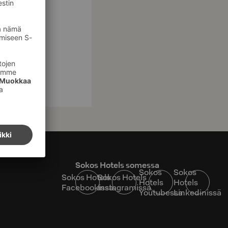
Sokos Hotels somessa
Sokos
Sokos
Sokos Hotels
Sokos Hotels
Hotels
Hotels
Facebookissa
Instagramissa
Youtubessa
Linkedinissä