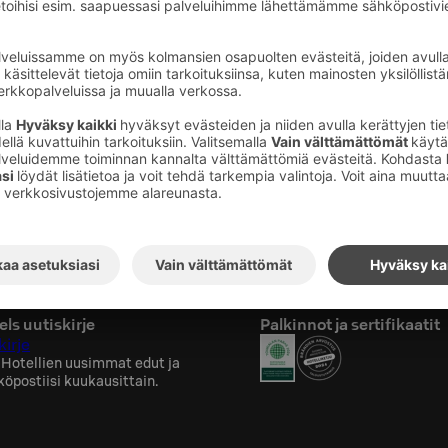
ja turvallinen kohde lasten kanssa matkustaville.
o kaupunki on täydellinen matkakohde myös
aville. Palveluita koko perheelle löytyy vain
mpäri vuoden. Tarjolla on mm. lasten
vintoloita, elokuvateatteri, useita
kesät talvet ja paljon muuta!
ls uutiskirje
Palkinnot ja sertifikaatit
kirje
 Hotellien uusimmat edut ja
köpostiisi kuukausittain.