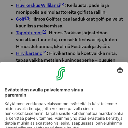
Huvikeskus Willilänsi
: Keilausta, padelia ja
monipuolisia simulaattoreita golfista ralliin.
Golf
: Himos Golf tarjoaa laadukkaat golf-palvelut
kauniissa maisemissa.
Tapahtumat
: Himos Parkissa järjestetään
vuosittain tunnettuja musiikkifestivaaleja, kuten
Himos Juhannus, Iskelmä Festivaali ja Jysäri.
Hirvikartano
: Hirvikartanolla koet vaikka mitä,
tapaa vaikka metsien kuningasperhe – pusujen
kanssa.
Visit Himos-Jämsä
: Jämsän ja Himoksen alueen
matkailun sivut - tekemistä ja elämyksiä jokaisen
makuun.
Lipas-Liikuntapaikat:
Jämsän ja Himoksen
alueen liikuntapaikat monipuoliseen
harrastamiseen.