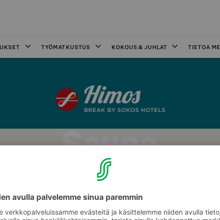
OUKSET
TYÖMATKUSTUS
KOKOUS & JUHLAT
TIETOA ME
Sauna
 – aina valmiina juuri