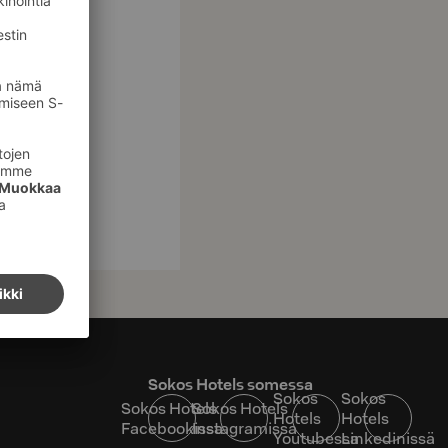
un sinä
Sokos Hotels somessa
Sokos
Sokos
Sokos Hotels
Sokos Hotels
Hotels
Hotels
Facebookissa
Instagramissa
Youtubessa
Linkedinissä