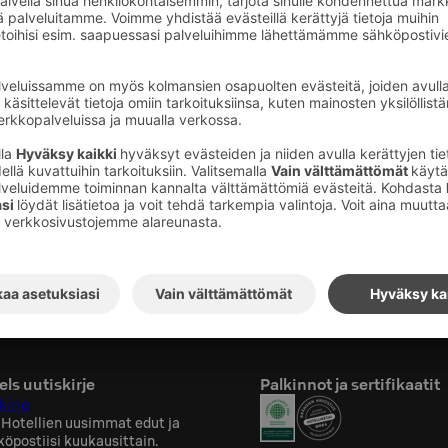
ten
tossamme on oma sauna ja se on käytössäsi silloin k
hetket, iltahämärän lempeä lämpö tai
skellä päivää – oma sauna tarjoaa hetken
lloin kun sitä tarvitset.
unoa omassa tahdissasi, omassa rauhassasi.
ls uutiskirje
Palkinnot ja sertifikaatit
kirje
 Hotellien uusimmat edut ja
köpostiisi kuukausittain.