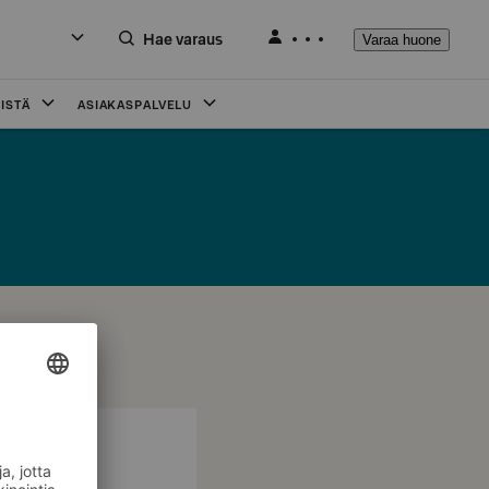
Hae varaus
Varaa huone
ISTÄ
ASIAKASPALVELU