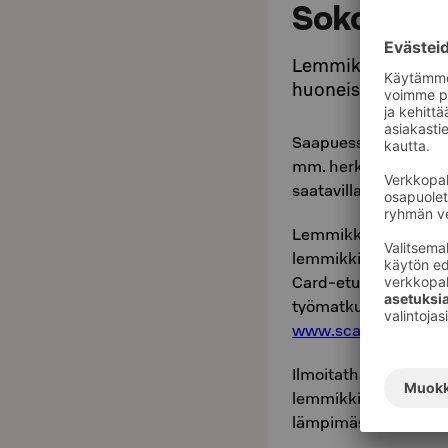
Sokos Hot
Lemmikkien kanssa
huoneistoluokasta
Saapuessanne hotellii
mm. herkkuja, purulu
saatavilla myös juom
Lemmikkilisä on 15 €
lemmikkisi majoittuu
Card-etuihin oikeutt
työmatkustajan kanta-
www.scard.fi
tai o
Ilmoitathan hotelliv
lemmikki. Koirien li
lämpimästi tervetulle