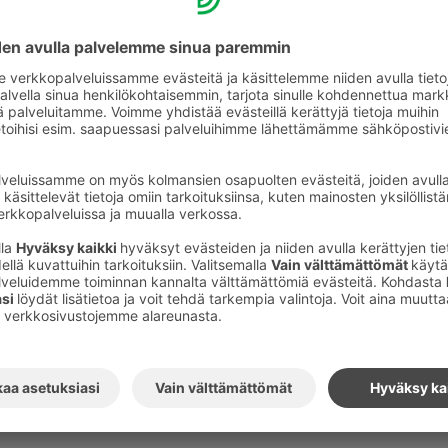
el Himokselle
 matkaaville löytyy lemmikkihuoneistoja, jokaisesta
.
n teitä odottaa tervetuliaiskassi, josta löytyy
ita ja kakkapusseja. Vastaanotosta on
akulhoja ja tassupyyhkeitä.
 / vrk. Jos olet S-Card-kanta-asiakas,
 kanssasi veloituksetta majoittuessasi S-
avalla hinnalla. S-Card on henkilökohtainen
asiakaskortti, jonka voit tilata osoitteesta
staa hotellin vastaanotosta.
arauksen yhteydessä, että mukanasi matkustaa
säksi myös muut lemmikkieläimet ovat
ita!