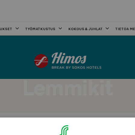
OUKSET
TYÖMATKUSTUS
KOKOUS & JUHLAT
TIETOA ME
Lemmikit
vat tervetulleita Break