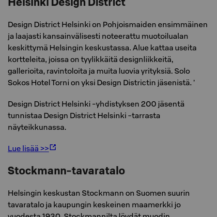
Helsinki Design District
Design District Helsinki on Pohjoismaiden ensimmäinen
ja laajasti kansainvälisesti noteerattu muotoilualan
keskittymä Helsingin keskustassa. Alue kattaa useita
kortteleita, joissa on tyylikkäitä designliikkeitä,
gallerioita, ravintoloita ja muita luovia yrityksiä. Solo
Sokos Hotel Torni on yksi Design Districtin jäsenistä. ’
Design District Helsinki -yhdistyksen 200 jäsentä
tunnistaa Design District Helsinki -tarrasta
näyteikkunassa.
Lue lisää >>
Stockmann-tavaratalo
Helsingin keskustan Stockmann on Suomen suurin
tavaratalo ja kaupungin keskeinen maamerkki jo
vuodesta 1930. Stockmannilta löydät muodin,