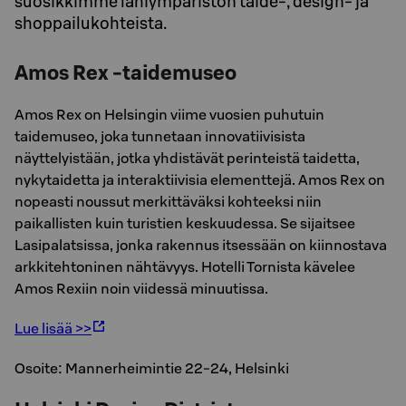
suosikkimme lähiympäristön taide-, design- ja
shoppailukohteista.
Amos Rex -taidemuseo
Amos Rex on Helsingin viime vuosien puhutuin
taidemuseo, joka tunnetaan innovatiivisista
näyttelyistään, jotka yhdistävät perinteistä taidetta,
nykytaidetta ja interaktiivisia elementtejä. Amos Rex on
nopeasti noussut merkittäväksi kohteeksi niin
paikallisten kuin turistien keskuudessa. Se sijaitsee
Lasipalatsissa, jonka rakennus itsessään on kiinnostava
arkkitehtoninen nähtävyys. Hotelli Tornista kävelee
Amos Rexiin noin viidessä minuutissa.
Lue lisää >>
Osoite: Mannerheimintie 22-24, Helsinki