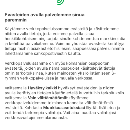
turistienkin keskuudessa.
Molemmat kadut tarjoavat mahdollisuuden nauttia niin
shoppailusta kuin kaupungin kauniista arkkitehtuurista.
Kuva: Amos Rex
Ota yhteyttä
Sokos Hotels uutiskirje
Hotellien yhteystiedot
Tilaa uutiskirje
Asiakaspalvelun yhteystiedot
›
Saat Sokos Hotellien uusimmat
Palaute
edut ja uutiset sähköpostiisi
kuukausittain.
Anna palautetta
Palkinnot ja sertifikaatit
Sokos Hotels somessa
Sokos
Sokos
Sokos Hotels
Sokos Hotels
Hotels
Hotels
Facebookissa
Instagramissa
Youtubessa
Linkedinissä