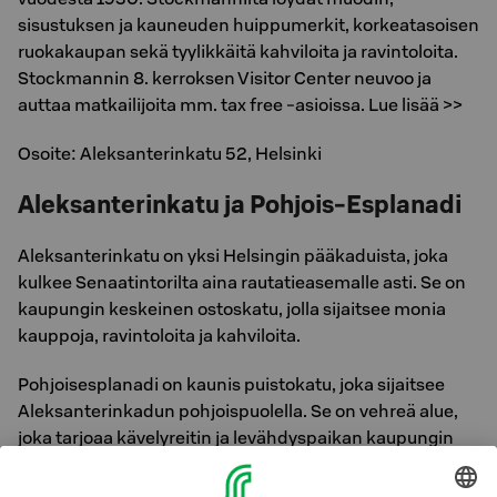
sisustuksen ja kauneuden huippumerkit, korkeatasoisen
ruokakaupan sekä tyylikkäitä kahviloita ja ravintoloita.
Stockmannin 8. kerroksen Visitor Center neuvoo ja
auttaa matkailijoita mm. tax free -asioissa. Lue lisää >>
Osoite: Aleksanterinkatu 52, Helsinki
Aleksanterinkatu ja Pohjois-Esplanadi
Aleksanterinkatu on yksi Helsingin pääkaduista, joka
kulkee Senaatintorilta aina rautatieasemalle asti. Se on
kaupungin keskeinen ostoskatu, jolla sijaitsee monia
kauppoja, ravintoloita ja kahviloita.
Pohjoisesplanadi on kaunis puistokatu, joka sijaitsee
Aleksanterinkadun pohjoispuolella. Se on vehreä alue,
joka tarjoaa kävelyreitin ja levähdyspaikan kaupungin
keskustassa. Pohjoisesplanadi yhdistää Senaatintorin ja
Rautatientorin ja on suosittu paikka niin paikallisten kuin