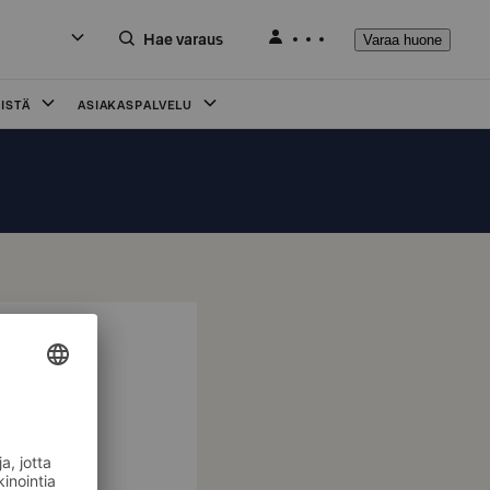
Hae varaus
Varaa huone
ISTÄ
ASIAKASPALVELU