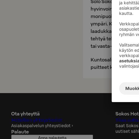
Solo Sokos Hotel Torn
hyvinvointitila, joka 
monipuoliseen ja akt
ympäri. Kellarikerrok
laadukkailla perus kun
tehtyä tehokkaan koko
tai vasta-alkaja.
Kuntosalin peilein va
puitteet kehonhuolto
Ota yhteyttä
Sokos Hote
Hotellien yhteystiedot
Tilaa uutis
Asiakaspalvelun yhteystiedot
›
Saat Sokos
Palaute
uutiset säh
Anna palautetta