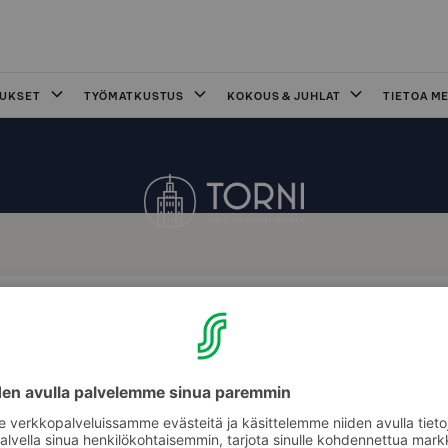
OUKSET
TYÖMATKUSTUS
KOKOUS & JUHLAT
TIETOA ME
ornin kuntosali on ympäri vuorokauden veloituksetta
 käytössä.