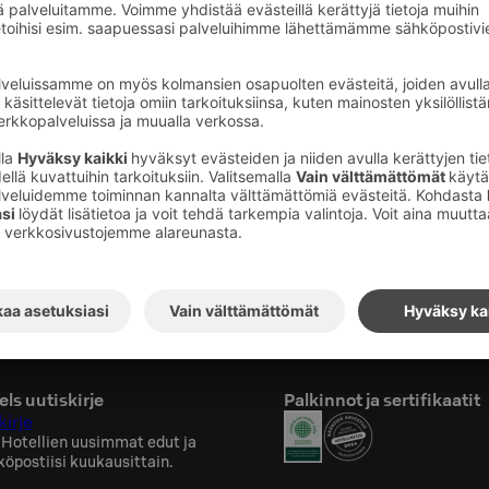
in kuntosali on kompakti ja tyylikäs
tarjoaa hotellivieraille mahdollisuuden
iiviseen liikuntaan maksutta vuorokauden
sessa sijaitseva kuntosali on varustettu
toiluvälineillä. Näillä välineillä saa helposti
 kehon treenin, olitpa sitten kokenut liikkuja
rustettu alue venyttelymattoineen tarjoaa
on ja venyttelyyn.
ls uutiskirje
Palkinnot ja sertifikaatit
kirje
 Hotellien uusimmat edut ja
köpostiisi kuukausittain.