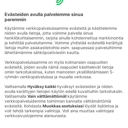
johon liikuntarajoitteisen avustaja voi majoittua.
Varausta tehdessä on hyvä huomioida, että hotellissa on
sen alkuperäisestä rakenteesta johtuen haastavaa
liikkua pyörätuolilla ja hotellirakennuksessa on useita
portaita.
Ota yhteyttä
Sokos Hotels uutiskirje
Hotellien yhteystiedot
Tilaa uutiskirje
Asiakaspalvelun yhteystiedot
›
Saat Sokos Hotellien uusimmat
Palaute
edut ja uutiset sähköpostiisi
kuukausittain.
Anna palautetta
Palkinnot ja sertifikaatit
Sokos Hotels somessa
Sokos
Sokos
Sokos Hotels
Sokos Hotels
Hotels
Hotels
Facebookissa
Instagramissa
Youtubessa
Linkedinissä