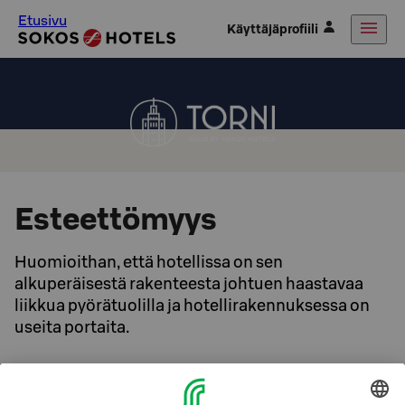
Etusivu
Käyttäjäprofiili
Esteettömyys
Huomioithan, että hotellissa on sen
alkuperäisestä rakenteesta johtuen haastavaa
liikkua pyörätuolilla ja hotellirakennuksessa on
useita portaita.
Solo Sokos Hotel Tornissa on yksi esteetön huone. Huone
on yhdistettävissä väliovella viereiseen huoneeseen,