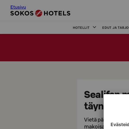
Etusivu
HOTELLIT
EDUT JA TARJ
Sealifen 
täynnä el
Vietä päivä ihmete
makoisasti Origina