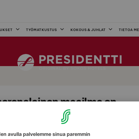
OUKSET
TYÖMATKUSTUS
KOKOUS & JUHLAT
TIETOA ME
merenalainen maailma on
ämyksiä
llen ja ihaillen merenalaista elämää SEA LIFE:ssä ja nu
l Sokos Hotel Presidentissä!