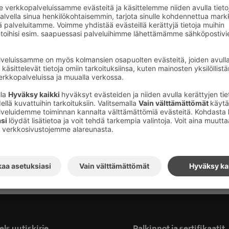
ojen, mustekalojen ja muiden merten
A LIFE sijaitsee Pasilassa, vain yhden
en ratikkamatkan päässä Original Sokos Hotel
posti meiltä! Voit ostaa liput kätevästi
tosta.
n 22 € ja lasten lipun (2-14 v.) 18 €. Alle 2-
tä >>
ls uutiskirje
Palkinnot ja sertifikaatit