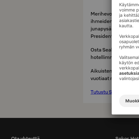
Merihevosten, haikal
ihmeiden asuttama SE
junapysäkin tai lyhy
Presidentistä.
Osta Sealife-liput hel
hotellimme vastaano
Aikuisten lipun hinta o
vuotiaat maksutta.
Tutustu Sealifeen täs
Ota yhteyttä
Sokos Hote