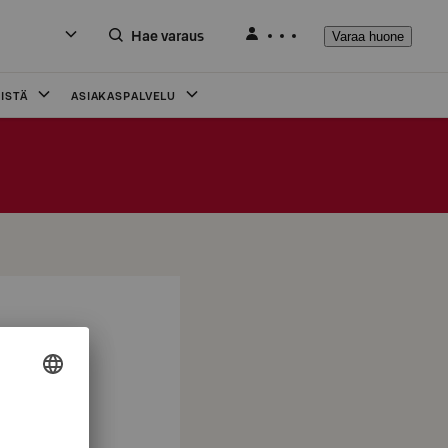
Hae varaus
Varaa huone
ISTÄ
ASIAKASPALVELU
ku yö