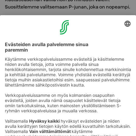
Suosittelemme valitsemaan P-junan, joka on nopeampi.
Satama
Länsisatamaan on hotellilta matkaa noin 2,5 kilometriä.
Sinne pääsee alle 20 minuutissa raitiovaunuilla numero
9 ja 7. Lähin pysäkki on Simonkadun pysäkki.
Olympiaterminaaliin on matkaa 2,3 kilometriä ja sinne
pääsee raitiovaunuilla 2 & 3 noin 20 minuutissa.
Ota yhteyttä
Sokos Hotels uutiskirje
Hotellien yhteystiedot
Tilaa uutiskirje
Asiakaspalvelun yhteystiedot
›
Saat Sokos Hotellien uusimmat
Palaute
edut ja uutiset sähköpostiisi
kuukausittain.
Anna palautetta