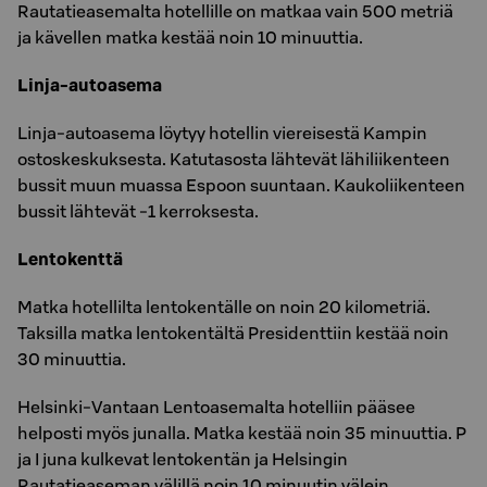
Rautatieasemalta hotellille on matkaa vain 500 metriä
ja kävellen matka kestää noin 10 minuuttia.
Linja-autoasema
Linja-autoasema löytyy hotellin viereisestä Kampin
ostoskeskuksesta. Katutasosta lähtevät lähiliikenteen
bussit muun muassa Espoon suuntaan. Kaukoliikenteen
bussit lähtevät -1 kerroksesta.
Lentokenttä
Matka hotellilta lentokentälle on noin 20 kilometriä.
Taksilla matka lentokentältä Presidenttiin kestää noin
30 minuuttia.
Helsinki-Vantaan Lentoasemalta hotelliin pääsee
helposti myös junalla. Matka kestää noin 35 minuuttia. P
ja I juna kulkevat lentokentän ja Helsingin
Rautatieaseman välillä noin 10 minuutin välein.