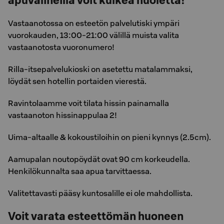
apuvälineillä voit kulkea huoletta!
Vastaanotossa on esteetön palvelutiski ympäri
vuorokauden, 13:00-21:00 välillä muista valita
vastaanotosta vuoronumero!
Rilla-itsepalvelukioski on asetettu matalammaksi,
löydät sen hotellin portaiden vierestä.
Ravintolaamme voit tilata hissin painamalla
vastaanoton hissinappulaa 2!
Uima-altaalle & kokoustiloihin on pieni kynnys (2.5cm).
Aamupalan noutopöydät ovat 90 cm korkeudella.
Henkilökunnalta saa apua tarvittaessa.
Valitettavasti pääsy kuntosalille ei ole mahdollista.
Voit varata esteettömän huoneen