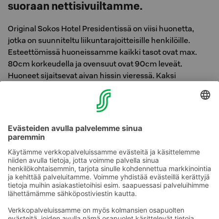
suoraan nettisivuiltamme.
Original Sokos Hotel Presidentissä on viisi huonetta,
jotka on suunniteltu liikuntarajoitteisille henkilöille.
Esteettömissä huoneissamme kaikki tasot ovat max.
80cm korkeudella ja ovensuut ovat 90cm leveät.
Huoneet sijaitsevat aivan hissin vieressä. Kaksi
Familonin moottorisänkyä auttavat sänkyyn menoa ja
nousua. Voit myös varata nousutuen huoneeseen
saatavuuden mukaan, lisää tämä toiveeksi
kommenttikenttään. Kylpyhuoneeseen on asennettu
kaiteet wc-istuimeen ja suihkusta löydät taitettavan
suihkutuolin. Sekä huoneesta että kylpyhuoneesta voit
soittaa suoraan vastaanottoon, mikäli tarvitset apua.