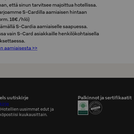
an, että sinun tarvitsee majoittua hotellissa.
arjoamme S-Cardilla aamiaisen hintaan
rm. 18€ /hlö)
ämällä S-Cardia aamiaiselle saapuessa.
sa vain S-Card asiakkaille henkilökohtaisella
ksettaessa.
tin aamiaisesta >>
ls uutiskirje
Palkinnot ja sertifikaatit
kirje
 Hotellien uusimmat edut ja
köpostiisi kuukausittain.