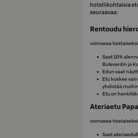
hotellikohtaisia e
seuraavaa:
Rentoudu hier
voimassa toistaiseks
Saat 10% alennu
Bulevardin ja K
Edun saat näyt
Etu koskee vain 
yhdistää muihin
Etu on henkilök
Ateriaetu Papa
voimassa toistaiseks
Saat ateriaedull