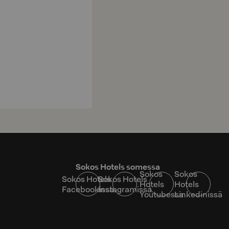
Sokos Hotels somessa
Sokos
Sokos
Sokos Hotels
Sokos Hotels
Hotels
Hotels
Facebookissa
Instagramissa
Youtubessa
Linkedinissä