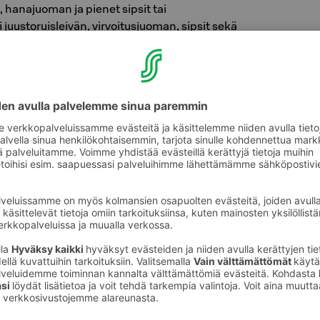
, hanajuoman ja pienet sipsit tai
 juustoruisleivän, virvoitusjuoman, sipsit sekä
tapalapaketin saat käyttämällä S-Cardin
usvaiheessa, etu on henkilökohtainen.
oneenluovutus
i
a myöhäisen huoneenluovutuksen (klo 14)
tellin varaustilanteen salliessa.
häistä huoneenluovutusta paikan päällä
ämällä tilausvaiheessa S-Cardia.
ohtainen.
17€ /vrk