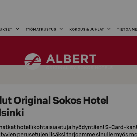
OUKSET
TYÖMATKUSTUS
KOKOUS & JUHLAT
TIETOA ME
ut Original Sokos Hotel
lsinki
kat hotellikohtaisia etuja hyödyntäen! S-Card-kan
ltyvien perusetujen lisäksi tarjoamme sinulle myös m