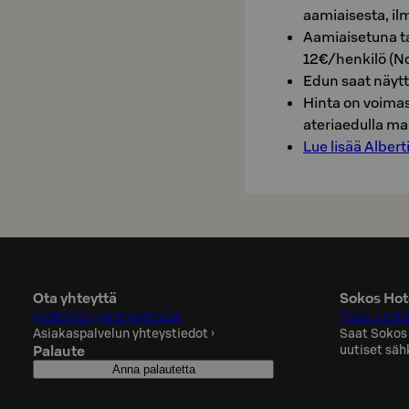
aamiaisesta, ilm
Aamiaisetuna t
12€/henkilö (No
Edun saat näytt
Hinta on voimas
ateriaedulla ma
Lue lisää Alber
Ota yhteyttä
Sokos Hote
Hotellien yhteystiedot
Tilaa uutis
Asiakaspalvelun yhteystiedot
›
Saat Sokos
Palaute
uutiset säh
Anna palautetta