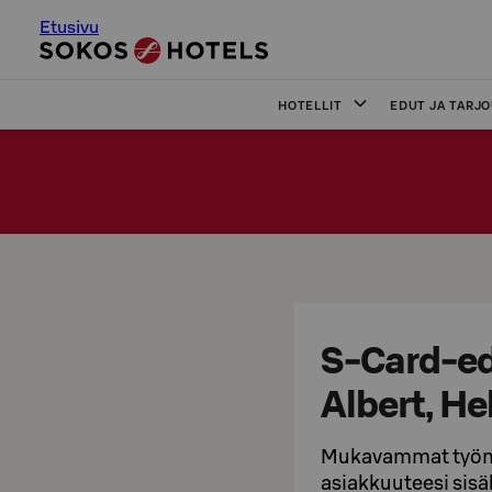
Etusivu
HOTELLIT
EDUT JA TARJ
S-Card-ed
Albert, He
Mukavammat työmat
asiakkuuteesi sisä