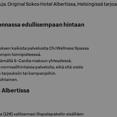
tuja. Original Sokos Hotel Albertissa, Helsingissä tar
onnassa edullisempaan hintaan
i
ksen kaikista palveluista Chi Wellness Spassa
ampin toimipisteessä.
tämällä S-Cardia maksun yhteydessä.
normaalihintaisia palveluita, eikä sitä voida
 tarjouksiin tai kampanjoihin.
ohtainen.
 Albertissa
i
a (12€) valitsemasi iltapalapaketin sisältäen