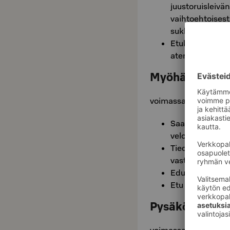
juustoruisleivän
vaihtoehtoisesti
suklaapatukan.
Etukohtaisen il
ateriaedun tila
Myöhäinen hu
voimassa toistaiseks
Saat S-Cardill
veloituksetta ho
Tiedustele myö
vastaanotosta.
Edun saat näytt
Etu on henkilök
Pysäköintietu 