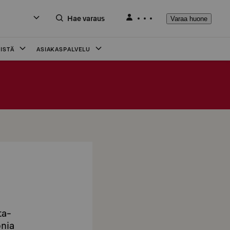
Hae varaus
Varaa huone
ISTÄ
ASIAKASPALVELU
ta-
onia