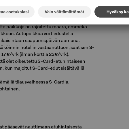
i
Hotel Albertissa majoittuessasi voit pysäköidä
 parkkihallissa.
tä paikkoja on rajoitettu määrä, emmekä
akkoon. Autopaikkaa voi tiedustella
aikaisintaan saapumispäivän aamuna.
köinnin hotellin vastaanottoon, saat sen S-
 17 €/vrk (ilman korttia 23€/vrk).
tä olet oikeutettu S-Card-etuhintaiseen
in, kun majoitut S-Card-edut sisältävällä
ämällä tilausvaiheessa S-Cardia.
ohtainen.
i
at pääsevät nauttimaan etuhintaisesta