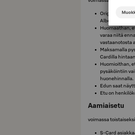
voimassa toistaiseks
Original Sokos 
Albertin omassa
Huomaathan, et
varaa niitä enn
vastaanotosta 
Maksamalla pysä
Cardilla hintaan
Huomioithan, et
pysäköintiin va
huonehinnalla.
Edun saat näytt
Etu on henkilök
Aamiaisetu
voimassa toistaiseks
S-Card asiakka