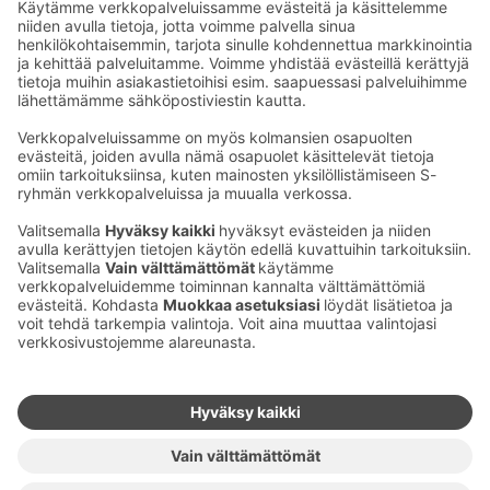
Puhelun hinta >>
Ota yhteyttä
Sokos Hotels uutiskirje
Hotellien yhteystiedot
Tilaa uutiskirje
Asiakaspalvelun yhteystiedot
›
Saat Sokos Hotellien uusimmat
Palaute
edut ja uutiset sähköpostiisi
kuukausittain.
Anna palautetta
Palkinnot ja sertifikaatit
Sokos Hotels somessa
Sokos
Sokos
Sokos Hotels
Sokos Hotels
Hotels
Hotels
Facebookissa
Instagramissa
Youtubessa
Linkedinissä
Saavutettavuusselosteet
Varausehdot
Käyttöehdot
Tietosuoja
Evästehallinta