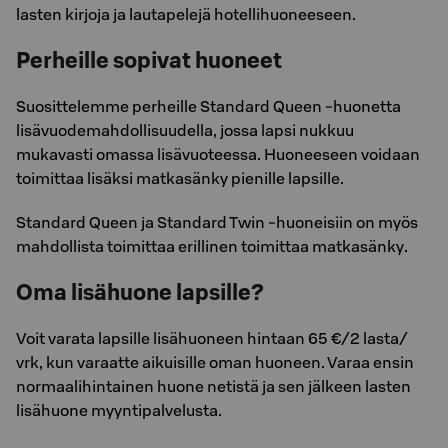
lasten kirjoja ja lautapelejä hotellihuoneeseen.
Perheille sopivat huoneet
Suosittelemme perheille Standard Queen -huonetta
lisävuodemahdollisuudella, jossa lapsi nukkuu
mukavasti omassa lisävuoteessa. Huoneeseen voidaan
toimittaa lisäksi matkasänky pienille lapsille.
Standard Queen ja Standard Twin -huoneisiin on myös
mahdollista toimittaa erillinen toimittaa matkasänky.
Oma lisähuone lapsille?
Voit varata lapsille lisähuoneen hintaan 65 €/2 lasta/
vrk, kun varaatte aikuisille oman huoneen. Varaa ensin
normaalihintainen huone netistä ja sen jälkeen lasten
lisähuone myyntipalvelusta.