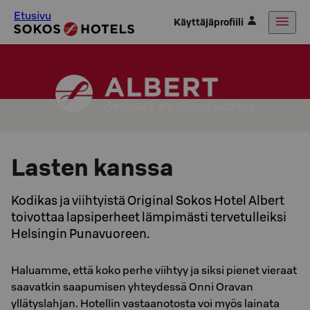
Etusivu
Käyttäjäprofiili
Lasten kanssa
Kodikas ja viihtyistä Original Sokos Hotel Albert
toivottaa lapsiperheet lämpimästi tervetulleiksi
Helsingin Punavuoreen.
Haluamme, että koko perhe viihtyy ja siksi pienet vieraat
saavatkin saapumisen yhteydessä Onni Oravan
yllätyslahjan. Hotellin vastaanotosta voi myös lainata