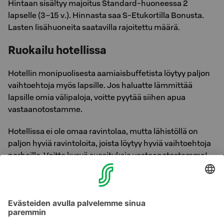
Hintaan sisältyy majoitus Standard-huoneessa 2
lapselle (3–15 v.). Hinnasta saa S-Etukortilla Bonusta.
Lasten lisähuoneita saatavilla rajoitettu määrä.
Ruokailu hotellissa
Hotellin monipuolisesta aamiaisbuffetista löytyy paljon
vaihtoehtoja myös lapsille. Jos haluatte lämmittää
lapsille omia välipaloja, voitte pyytää siihen apua
vastaanotostamme.
Hotellissa ei ole omaa ravintolaa, mutta lähistöllä on
paljon hyviä ravintoloita, joista löytyy hyviä vaihtoehtoja
perheille. Voitte kysyä suosituksia vastaanotostamme!
Tiedustelut ja varaukset:
Sokos Hotels Myyntipalvelu
puh. 0300 870 000 (ma–pe klo 8–18)