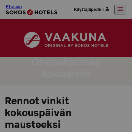
Etusivu
Käyttäjäprofiili
Oheisohjelmaa
kokouksiin
Rennot vinkit
kokouspäivän
mausteeksi