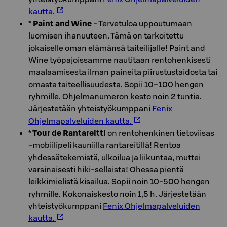
kautta.
* Paint and Wine
- Tervetuloa uppoutumaan
luomisen ihanuuteen. Tämä on tarkoitettu
jokaiselle oman elämänsä taiteilijalle! Paint and
Wine työpajoissamme nautitaan rentohenkisesti
maalaamisesta ilman paineita piirustustaidosta tai
omasta taiteellisuudesta. Sopii 10–100 hengen
ryhmille. Ohjelmanumeron kesto noin 2 tuntia.
Järjestetään yhteistyökumppani
Fenix
Ohjelmapalveluiden kautta.
* Tour de Rantareitti
on rentohenkinen tietoviisas
-mobiilipeli kauniilla rantareitillä! Rentoa
yhdessätekemistä, ulkoilua ja liikuntaa, muttei
varsinaisesti hiki-sellaista! Ohessa pientä
leikkimielistä kisailua. Sopii noin 10-500 hengen
ryhmille. Kokonaiskesto noin 1,5 h. Järjestetään
yhteistyökumppani
Fenix Ohjelmapalveluiden
kautta.