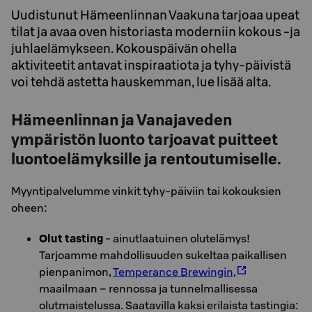
Uudistunut Hämeenlinnan Vaakuna tarjoaa upeat
tilat ja avaa oven historiasta moderniin kokous -ja
juhlaelämykseen. Kokouspäivän ohella
aktiviteetit antavat inspiraatiota ja tyhy-päivistä
voi tehdä astetta hauskemman, lue lisää alta.
Hämeenlinnan ja Vanajaveden
ympäristön luonto tarjoavat puitteet
luontoelämyksille ja rentoutumiselle.
Myyntipalvelumme vinkit tyhy-päiviin tai kokouksien
oheen:
Olut tasting
- ainutlaatuinen olutelämys!
Tarjoamme mahdollisuuden sukeltaa paikallisen
pienpanimon,
Temperance Brewingin,
maailmaan – rennossa ja tunnelmallisessa
olutmaistelussa. Saatavilla kaksi erilaista tastingia: