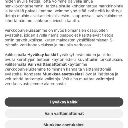
Kuva: Visit Häme
Ota yhteyttä
Sokos Hotels uutiskirje
Hotellien yhteystiedot
Tilaa uutiskirje
Asiakaspalvelun yhteystiedot
›
Saat Sokos Hotellien uusimmat
Palaute
edut ja uutiset sähköpostiisi
kuukausittain.
Anna palautetta
Palkinnot ja sertifikaatit
Sokos Hotels somessa
Sokos
Sokos
Sokos Hotels
Sokos Hotels
Hotels
Hotels
Facebookissa
Instagramissa
Youtubessa
Linkedinissä
Saavutettavuusselosteet
Varausehdot
Käyttöehdot
Tietosuoja
Evästehallinta