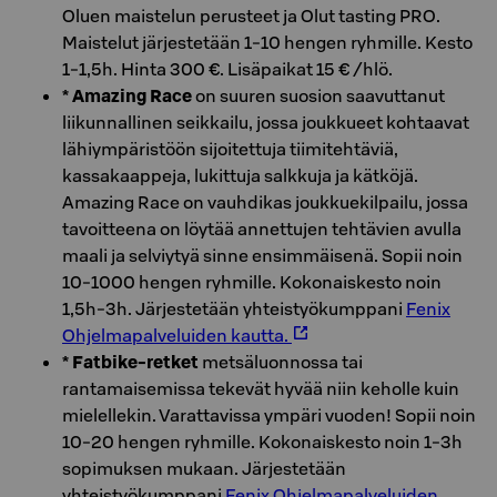
Oluen maistelun perusteet ja Olut tasting PRO.
Maistelut järjestetään 1-10 hengen ryhmille. Kesto
1-1,5h. Hinta 300 €. Lisäpaikat 15 € /hlö.
* Amazing Race
on suuren suosion saavuttanut
liikunnallinen seikkailu, jossa joukkueet kohtaavat
lähiympäristöön sijoitettuja tiimitehtäviä,
kassakaappeja, lukittuja salkkuja ja kätköjä.
Amazing Race on vauhdikas joukkuekilpailu, jossa
tavoitteena on löytää annettujen tehtävien avulla
maali ja selviytyä sinne ensimmäisenä. Sopii noin
10-1000 hengen ryhmille. Kokonaiskesto noin
1,5h-3h. Järjestetään yhteistyökumppani
Fenix
Ohjelmapalveluiden kautta.
* Fatbike-retket
metsäluonnossa tai
rantamaisemissa tekevät hyvää niin keholle kuin
mielellekin. Varattavissa ympäri vuoden! Sopii noin
10-20 hengen ryhmille. Kokonaiskesto noin 1-3h
sopimuksen mukaan. Järjestetään
yhteistyökumppani
Fenix Ohjelmapalveluiden