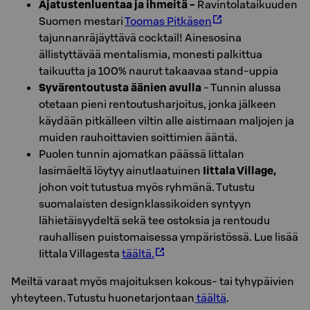
Ajatustenluentaa ja ihmeitä -
Ravintolataikuuden
Suomen mestari
Toomas Pitkäsen
tajunnanräjäyttävä cocktail! Ainesosina
ällistyttävää mentalismia, monesti palkittua
taikuutta ja 100% naurut takaavaa stand-uppia
Syvärentoutusta äänien avulla
- Tunnin alussa
otetaan pieni rentoutusharjoitus, jonka jälkeen
käydään pitkälleen viltin alle aistimaan maljojen ja
muiden rauhoittavien soittimien ääntä.
Puolen tunnin ajomatkan päässä Iittalan
lasimäeltä löytyy ainutlaatuinen
Iittala Village,
johon voit tutustua myös ryhmänä. Tutustu
suomalaisten designklassikoiden syntyyn
lähietäisyydeltä sekä tee ostoksia ja rentoudu
rauhallisen puistomaisessa ympäristössä. Lue lisää
Iittala Villagesta
täältä.
Meiltä varaat myös majoituksen kokous- tai tyhypäivien
yhteyteen. Tutustu huonetarjontaan
täältä
.