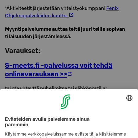
*Aktiviteetit järjestetään yhteistyökumppani
Fenix
Ohjelmapalveluiden kautta.
Myyntipalvelumme auttaa teitä juuri teille sopivan
tilaisuuden järjestämisessä.
Varaukset:
S-meets.fi -palvelussa voit tehdä
onlinevarauksen >>
tai ota yhteyttä puhelimitse tai sähköpostilla:
Hämeenmaan Myyntipalvelu
puh. 020 1234 654 (
Puhelun hinta >>
)
sähköposti: sales.hameenmaa@sok.fi