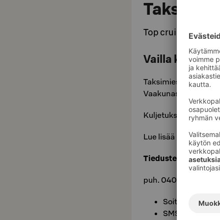
Taksimies
Top cruise to airpo
Vailla kyytiä l
Taksimies Samin kyydi
Vaakunasta Helsinki
Kuljetukset hoituvat t
Lue lisää palveluista
Tiedustelut ja varau
puh. 040 575 4699 
Soita, tiedustel
SMS ja WhatsAp