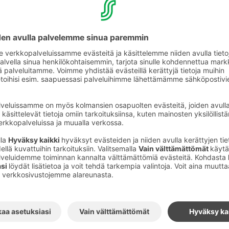
 Samin kyydissä
rt - Taksimies Sami
entokentälle?
ssä pääset helposti ja luotettavasti
-Vantaan lentoasemalle.
ilataksilla 1-6 asiakkaalle ja matkatavaroille.
 ja hinnasta
täältä
kset
Sami Korhonen
e & varaa klo 12–21
p -viestit 24/7