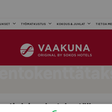
OUKSET
TYÖMATKUSTUS
KOKOUS & JUHLAT
TIETOA ME
entokenttätak
sti ajoissa lentokentälle