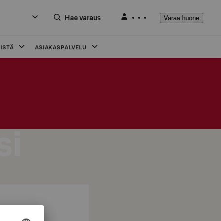
Hae varaus
Varaa huone
ISTÄ
ASIAKASPALVELU
si