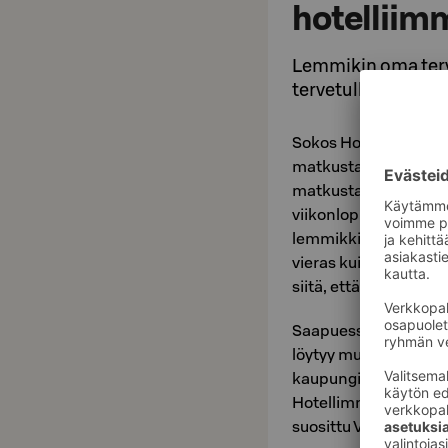
hotelliim
Lemmikin oma terve
tervetulleeksi
Sokos Hotels -ketju j
matkustaville mukavat
matkustaminen on va
viikonloppumatkalle, 
lemmikkiystävällisiin
vieras kuin sinäkin. 
siitä, että kaikkien 
Saapuessanne Vaakuna
löytyy muun muassa p
kaupungin lähimmistä 
Hotellimme lähiympäri
suosittu Varikonnieme