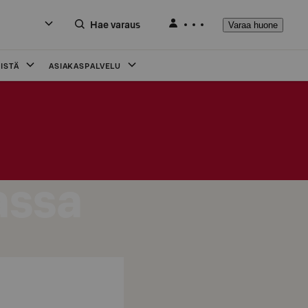
Hae varaus
Varaa huone
ISTÄ
ASIAKASPALVELU
assa