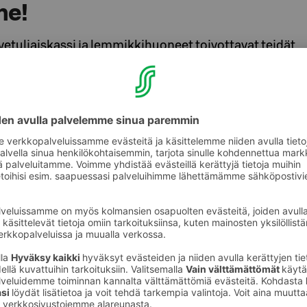
me!
tuliaiskassi ja lemmikkihuoneet toivottavat teidät
a Best Friend ovat luoneet koiran kanssa
 olosuhteet ja ilmapiirin, jossa
ivatonta ja mukavaa. Oletpa lähdössä
työmatkalle tai koiranäyttelyyn,
 Sokos Hotelleihin koirasi on yhtä tervetullut
Best Friend ja Sokos Hotels -ketju huolehtivat
matka on onnistunut.
an teitä odottaa tervetuliaiskassi, josta
uruluita, kakkapusseja sekä tietopaketti
koirapuistoista ja eläinlääkäripalveluista.
stöstä löytyy viihtyisiä ulkoilureittejä, kuten
n rantareitti.