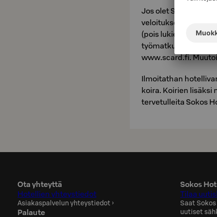
Jos olet S-Cardin ka
veloituksetta, kun ma
(pois lukien S-Card 
työmatkustajan kanta-
www.scard.fi. Muutoi
Ilmoitathan hotelliv
koira. Koirien lisäk
tervetulleita Sokos Ho
Ota yhteyttä
Sokos Hote
Hotellien yhteystiedot
Tilaa uutis
Asiakaspalvelun yhteystiedot
›
Saat Sokos
Palaute
uutiset säh