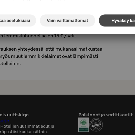
nta-asiakas, lemmikkisi majoittuu
joitut S-Card-etuihin oikeuttavalla hinnalla
palkintoyöt). S-Card on henkilökohtainen
asiakaskortti, jonka voit tilata osoitteesta
n lemmikkihuonelisä on 15 € / vrk.
arauksen yhteydessä, että mukanasi matkustaa
si myös muut lemmikkieläimet ovat lämpimästi
telleihin.
ls uutiskirje
Palkinnot ja sertifikaatit
kirje
 Hotellien uusimmat edut ja
köpostiisi kuukausittain.