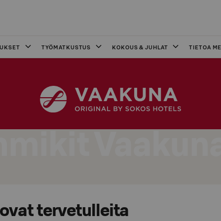
OUKSET
TYÖMATKUSTUS
KOKOUS & JUHLAT
TIETOA ME
mikit Vaakun
vat tervetulleita