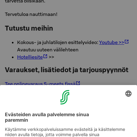
tarvetta olisikaan.
Tervetuloa nauttimaan!
Tutustu meihin
Kokous- ja juhlatilojen esittelyvideo:
Youtube >>
Avautuu uuteen välilehteen
Hotelliesite
>>
Varaukset, lisätiedot ja tarjouspyynnöt
Tee onlinevaraus S-meets.fissä
Tai kysy meiltä lisätietoja:
Original Sokos Hotel Vaakuna, Hämeenlinna
Myyntipalvelu
puh. 020 1234 654
Puhelun hinta »
sales.hameenmaa@sok.fi