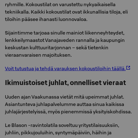
ryhmille. Kokoustilat on varustettu nykyaikaisella
tekniikalla. Kaikki kokoustilat ovat ikkunallisia tiloja, eli
tiloihin pääsee ihanasti luonnovaloa.
Sijaintimme tarjoaa sinulle mainiot liikenneyhteydet,
lenkkeilymaastot Vanajaveden rannalla ja kaupungin
keskustan kulttuuritarjonnan – sekä tietenkin
vieraanvaraisen majoituksen.
Voit tutustua ja tehdä varauksen kokoustiloihin täällä.
Ikimuistoiset juhlat, onnelliset vieraat
Uuden ajan Vaakunassa vietät mitä upeimmat juhlat.
Asiantunteva juhlapalvelumme auttaa sinua kaikissa
juhlajärjestelyissä, myös pienemmissä yksityiskohdissa.
Le Blason -ravintolatila soveltuu yritystilaisuuksiin,
juhliin, pikkujouluihin, syntymäpäiviin, häihin ja