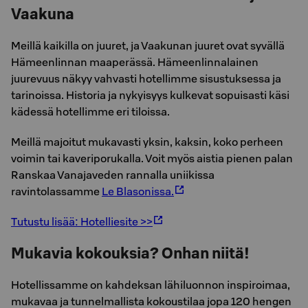
Vaakuna
Meillä kaikilla on juuret, ja Vaakunan juuret ovat syvällä
Hämeenlinnan maaperässä. Hämeenlinnalainen
juurevuus näkyy vahvasti hotellimme sisustuksessa ja
tarinoissa. Historia ja nykyisyys kulkevat sopuisasti käsi
kädessä hotellimme eri tiloissa.
Meillä majoitut mukavasti yksin, kaksin, koko perheen
voimin tai kaveriporukalla. Voit myös aistia pienen palan
Ranskaa Vanajaveden rannalla uniikissa
ravintolassamme
Le Blasonissa.
Tutustu lisää: Hotelliesite >>
Mukavia kokouksia? Onhan niitä!
Hotellissamme on kahdeksan lähiluonnon inspiroimaa,
mukavaa ja tunnelmallista kokoustilaa jopa 120 hengen