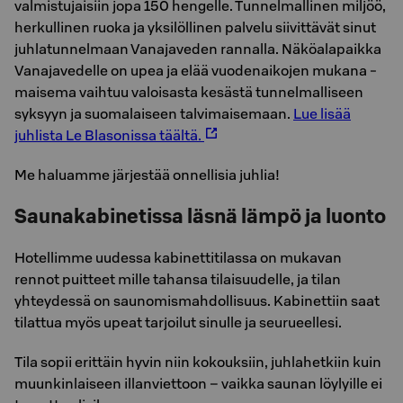
valmistujaisiin jopa 150 hengelle. Tunnelmallinen miljöö,
herkullinen ruoka ja yksilöllinen palvelu siivittävät sinut
juhlatunnelmaan Vanajaveden rannalla. Näköalapaikka
Vanajavedelle on upea ja elää vuodenaikojen mukana -
maisema vaihtuu valoisasta kesästä tunnelmalliseen
syksyyn ja suomalaiseen talvimaisemaan.
Lue lisää
juhlista Le Blasonissa täältä.
Me haluamme järjestää onnellisia juhlia!
Saunakabinetissa läsnä lämpö ja luonto
Hotellimme uudessa kabinettitilassa on mukavan
rennot puitteet mille tahansa tilaisuudelle, ja tilan
yhteydessä on saunomismahdollisuus. Kabinettiin saat
tilattua myös upeat tarjoilut sinulle ja seurueellesi.
Tila sopii erittäin hyvin niin kokouksiin, juhlahetkiin kuin
muunkinlaiseen illanviettoon – vaikka saunan löylyille ei