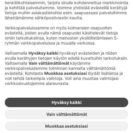
Ota yhteyttä
Sokos Hotels uutiskirje
Hotellien yhteystiedot
Tilaa uutiskirje
Asiakaspalvelun yhteystiedot
›
Saat Sokos Hotellien uusimmat
Palaute
edut ja uutiset sähköpostiisi
kuukausittain.
Anna palautetta
Palkinnot ja sertifikaatit
Sokos Hotels somessa
Sokos
Sokos
Sokos Hotels
Sokos Hotels
Hotels
Hotels
Facebookissa
Instagramissa
Youtubessa
Linkedinissä
Saavutettavuusselosteet
Varausehdot
Käyttöehdot
Tietosuoja
Evästehallinta
Copyright
Medialle