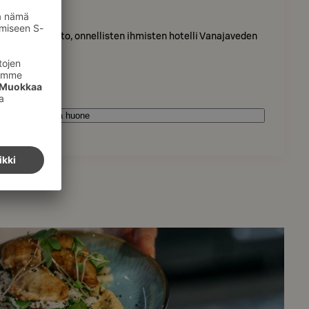
eenlinna
on aidosti rento, onnellisten ihmisten hotelli Vanajaveden
Varaa huone