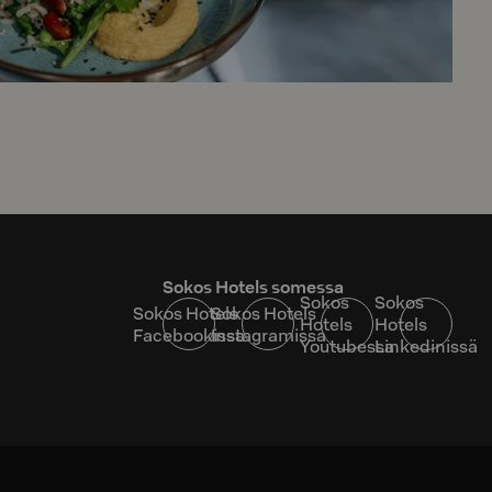
Sokos Hotels somessa
Sokos
Sokos
Sokos Hotels
Sokos Hotels
Hotels
Hotels
Facebookissa
Instagramissa
Youtubessa
Linkedinissä