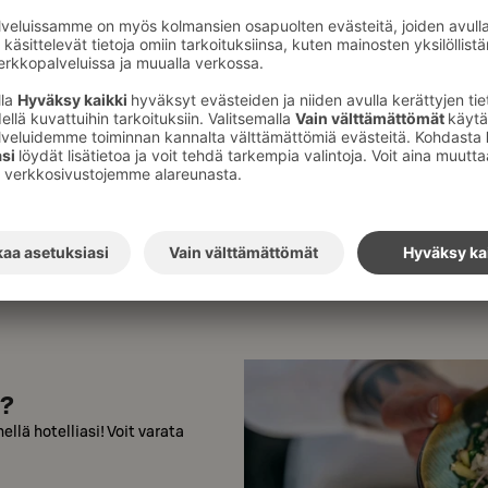
Possentie 7
,
13200
Häm
Original Sokos Hotel Vaakuna 
rannalla.
Tutustu hotelliin
a?
ellä hotelliasi! Voit varata