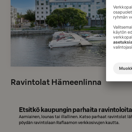
Ravintolat Hämeenlinna
Etsitkö kaupungin parhaita ravintoloit
Aamiainen, lounas tai illallinen. Katso parhaat ravintolat läh
pöydän ravintolaan Raflaamon verkkosivujen kautta.