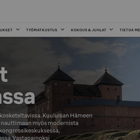
OUKSET
TYÖMATKUSTUS
KOKOUS & JUHLAT
TIETOA ME
 

assa
nkosketeltavissa. Kuuluisan Hämeen 
e nauttimaan myös modernista 
 kongressikeskuksessa, 
ssa. Vastapainoksi 