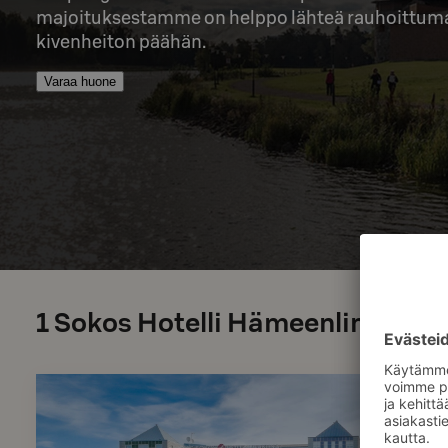
majoituksestamme on helppo lähteä rauhoittumaa
kivenheiton päähän.
Varaa huone
1
Sokos Hotelli Hämeenlinnassa