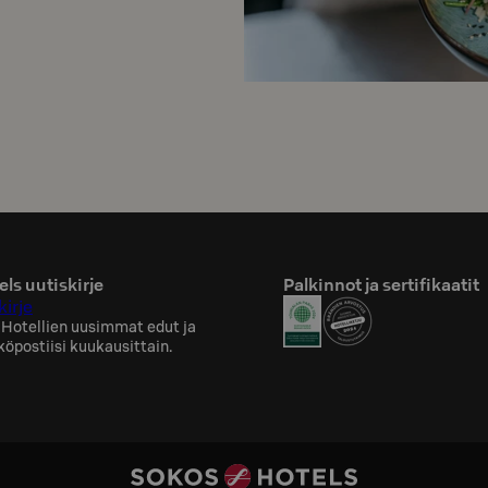
ls uutiskirje
Palkinnot ja sertifikaatit
kirje
 Hotellien uusimmat edut ja
köpostiisi kuukausittain.