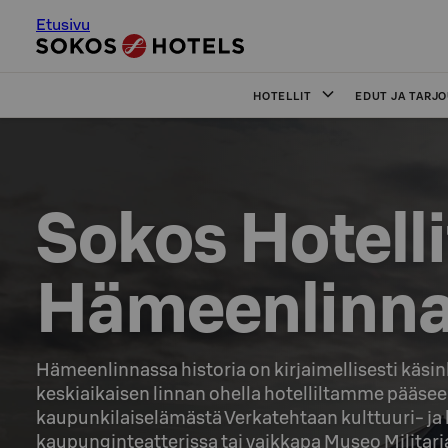
Etusivu
HOTELLIT
EDUT JA TARJ
Sokos Hotellit
Hämeenlinn
Hämeenlinnassa historia on kirjaimellisesti käsi
keskiaikaisen linnan ohella hotelliltamme pääse
kaupunkilaiselämästä Verkatehtaan kulttuuri- ja
kaupunginteatterissa tai vaikkapa Museo Militaria