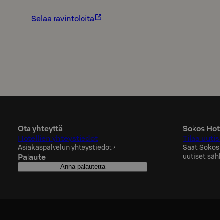
Selaa ravintoloita
Ota yhteyttä
Sokos Hote
Hotellien yhteystiedot
Tilaa uutis
Asiakaspalvelun yhteystiedot
›
Saat Sokos
Palaute
uutiset säh
Anna palautetta