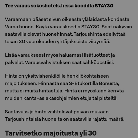
Tee varaus sokoshotels.fi:ssä koodilla STAY30
Varaamaan pääset sivun oikeasta ylälaidasta kohdasta
Varaa huone. Käytä varauskoodia STAY30. Saat näkyviin
saatavilla olevat huonehinnat. Tarjoushinta edellyttää
tasan 30 vuorokauden yhtäjaksoista viipymää.
Lisää varaukseesi myös haluamasi lisätuotteet ja
palvelut. Varausvahvistuksen saat sähköpostiisi.
Hinta on yksityishenkilöille henkilökohtaiseen
majoitukseen. Hinnasta saa S-Etukortilla Bonusta,
mutta ei muita hintaetuja. Hinta ei myöskään kerrytä
muiden kanta-asiakasohjelmien etuja tai pisteitä.
Saatavuus ja hinta vaihtelevat päivän mukaan.
Tarjoushintaisia huoneita on saatavilla rajattu määrä.
Tarvitsetko majoitusta yli 30