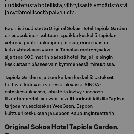
uudistetusta hotellista, viihtyisästä ympäristöstä
ja sydämellisestä palvelusta.
Kauniisti uudistettu Original Sokos Hotel Tapiola Garden
on espoolainen kohtaamispaikka keskellä Tapiolan
vehreää puutarhakaupunginosaa, erinomaisten
kulkuyhteyksien varrella. Tapiolan metropysäkki
sijaitsee 300 metrin päässä hotellilta ja Helsingin
keskustaan pääsee vain kymmenessä minuutissa.
Tapiola Garden sijaitsee kaiken keskellä: ostokset
hoituvat kätevästi vieressä olevassa AINOA-
ostoskeskuksessa, lähistöltä löytyy runsaasti
liikuntamahdollisuuksia, ja kulttuurinnälkäisille Tapiola
tarjoaa museokeskus WeeGeen, Espoon
kulttuurikeskuksen ja Espoon Kaupunginteatterin.
Original Sokos Hotel Tapiola Garden,