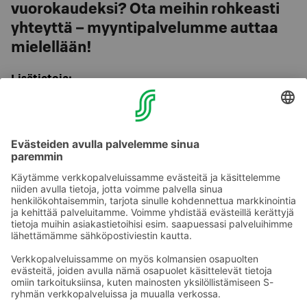
vuorokaudeksi? Ota meihin rohkeasti
yhteyttä – myyntipalvelumme auttaa
mielellään!
Lisätietoja:
Sokos Hotels Myyntipalvelu
puh. 0300 870 000 (ma-pe klo 8.30–16.30)
tai suoraan hotellista, puh. 020 1234 616
Puhelun hinta >>
Ota yhteyttä
Sokos Hotels uutiskirje
Hotellien yhteystiedot
Tilaa uutiskirje