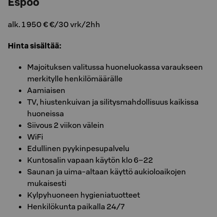
Espoo
alk. 1 950 € €/30 vrk/2hh
Hinta sisältää:
Majoituksen valitussa huoneluokassa varaukseen
merkitylle henkilömäärälle
Aamiaisen
TV, hiustenkuivan ja silitysmahdollisuus kaikissa
huoneissa
Siivous 2 viikon välein
WiFi
Edullinen pyykinpesupalvelu
Kuntosalin vapaan käytön klo 6–22
Saunan ja uima-altaan käyttö aukioloaikojen
mukaisesti
Kylpyhuoneen hygieniatuotteet
Henkilökunta paikalla 24/7