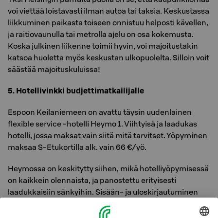
voi viettää loistavasti ilman autoa tai taksia. Keskustassa
liikkuminen paikasta toiseen onnistuu helposti kävellen,
ja raitiovaunulla tai metrolla ajelu on osa kokemusta.
Koska julkinen liikenne toimii hyvin, voi majoitustakin
katsoa huoletta myös keskustan ulkopuolelta. Silloin voit
säästää majoituskuluissa!
5. Hotellivinkki budjettimatkailijalle
Espoon Keilaniemeen on avattu täysin uudenlainen
flexible service -hotelli Heymo 1. Viihtyisä ja laadukas
hotelli, jossa maksat vain siitä mitä tarvitset. Yöpyminen
maksaa S-Etukortilla alk. vain 66 €/yö.
Heymossa on keskitytty siihen, mikä hotelliyöpymisessä
on kaikkein olennaista, ja panostettu erityisesti
laadukkaisiin sänkyihin. Sisään- ja uloskirjautuminen
hoituu helposti automaatilla silloin kun sinulle sopii, ja
aamiaisen saat älykaapista kellon ympäri. Hotellin