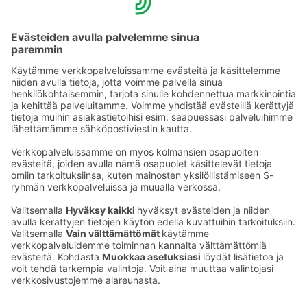
henkilökunta on paikalla vuorokauden ympäri ja auttaa
sinua kaikessa, mitä tarvitset. Helsingin keskustaan
pääsee metrolla 10 minuutissa ja hotellin omalta
Fixeriltä voi kysyä parhaat menovinkit.
Tutustu Heymoon »
Ota yhteyttä
Sokos Hotels uutiskirje
Hotellien yhteystiedot
Tilaa uutiskirje
Asiakaspalvelun yhteystiedot
›
Saat Sokos Hotellien uusimmat
Palaute
edut ja uutiset sähköpostiisi
kuukausittain.
Anna palautetta
Palkinnot ja sertifikaatit
Sokos Hotels somessa
Sokos
Sokos
Sokos Hotels
Sokos Hotels
Hotels
Hotels
Facebookissa
Instagramissa
Youtubessa
Linkedinissä