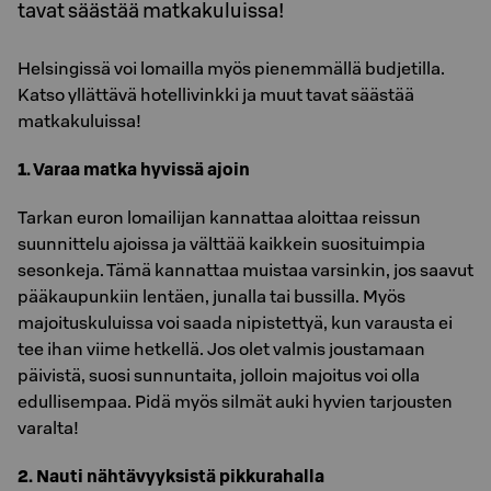
tavat säästää matkakuluissa!
Helsingissä voi lomailla myös pienemmällä budjetilla.
Katso yllättävä hotellivinkki ja muut tavat säästää
matkakuluissa!
1. Varaa matka hyvissä ajoin
Tarkan euron lomailijan kannattaa aloittaa reissun
suunnittelu ajoissa ja välttää kaikkein suosituimpia
sesonkeja. Tämä kannattaa muistaa varsinkin, jos saavut
pääkaupunkiin lentäen, junalla tai bussilla. Myös
majoituskuluissa voi saada nipistettyä, kun varausta ei
tee ihan viime hetkellä. Jos olet valmis joustamaan
päivistä, suosi sunnuntaita, jolloin majoitus voi olla
edullisempaa. Pidä myös silmät auki hyvien tarjousten
varalta!
2. Nauti nähtävyyksistä pikkurahalla