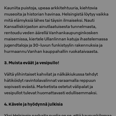
Kauniita puistoja, upeaa arkkitehtuuria, kiehtovia
museoita ja historian havinaa. Helsingistä löytyy vaikka
mitä elämyksiä lähes tai täysin ilmaiseksi. Nauti
Kansalliskirjaston ainutlaatuisesta tunnelmasta,
rentoudu veden äärellä Vanhankaupunginkosken
maisemissa, kiertele Ullanlinnan katuja ihastelemassa
jugendtaloja ja 30-luvun funkistyylin rakennuksia ja
hurmaannu Vanhan kauppahallin ruokataivaasta.
3. Muista eväät ja vesipullo!
Vältä ylihintaiset kahvilat ja nälkäkiukussa tehdyt
hätiköidyt ravintolavalinnat varaamalla reppuun
sopivasti evästä. Marketista ostetut välipalat ja
vesipullot tulevat huomattavasti edullisemmaksi.
4. Kävele ja hyödynnä julkisia
Yksi Helsingin parhaita puolia on se, että kaupunkilomaa