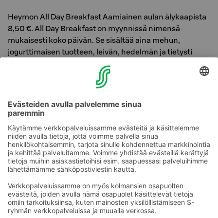
Heymon All Day Breakfast Aamiainen aulan älykaapista
8,50 €. All Day Breakfast on myynnissä nimensä
mukaisesti koko päivän. Se sisältää aina mehun,
jogurttimaisen tuotteen, leivän, hedelmän ja tietysti
kahvia tai teetä oman maun mukaan. Maksu hoituu
kätevästi maksukortilla.
Aamiainen ryhmille
Isommille ryhmille aamiaiset sovittava ennakkoon,
tiedustelut Sokos Hotels Myyntipalvelun kautta, puh.
0300 870 000 (ma–pe klo 8.30–16.30).
Ota yhteyttä
Sokos Hotels uutiskirje
Hotellien yhteystiedot
Tilaa uutiskirje