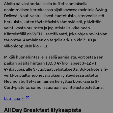
Aloita päiväsi herkullisella buffet-aamiaisella
ensimmäisen kerroksessa sijaitsevassa ravintola Swing
Delissä! Nauti vastuullisesti tuotetuista ja terveellisistä
herkuista, kuten täytettävistä sämpylöistä, päivittäin
vaihtuvasta puurosta ja jogurtista lisukkeineen.
Kiinteistöllä on WELL-sertifikaatti, joka ohjaa ravintolan
tarjontaa. Aamiainen on tarjolla arkisin klo 7–10 ja
viikonloppuisin klo 7–11.
Mikäli huonehintasi ei sisällä aamiaista, voit ostaa sen
paikan päältä hintaan 13,50 €/hlö, lapset 3–12 v 1
€/ikävuosi, alle 3-vuotiaat veloituksetta. Sokoshotels.fi-
verkkosivuilta huonevarauksen yhteydessä ostettu
Heymon buffet-aamiainen kerryttää bonuksia ja S-
Card-pisteitä, samoin suoraan ravintolasta ostettuna.
Lue lisää >>
All Day Breakfast älykaapista