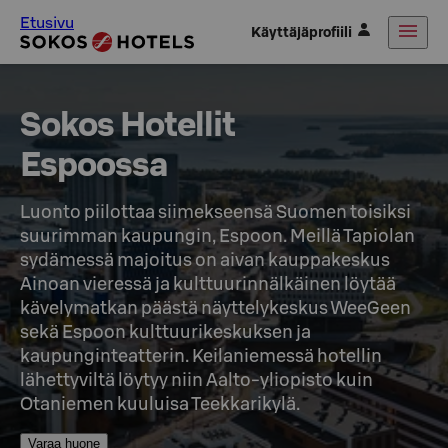
Etusivu
Käyttäjäprofiili
Sokos Hotellit 

Espoossa
Luonto piilottaa siimekseensä Suomen toisiksi 
suurimman kaupungin, Espoon. Meillä Tapiolan 
sydämessä majoitus on aivan kauppakeskus 
Ainoan vieressä ja kulttuurinnälkäinen löytää 
kävelymatkan päästä näyttelykeskus WeeGeen 
sekä Espoon kulttuurikeskuksen ja 
kaupunginteatterin. Keilaniemessä hotellin 
lähettyviltä löytyy niin Aalto-yliopisto kuin 
Otaniemen kuuluisa Teekkarikylä.
Varaa huone