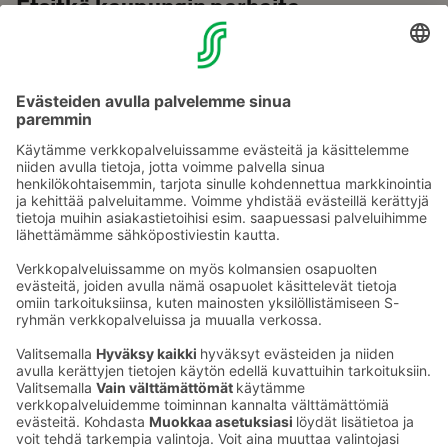
Etsitkö kaupungin parhaita
ravintoloita?
Aamiainen, lounas tai illallinen. Katso parhaat ravintolat lähellä
hotelliasi! Voit varata pöydän ravintolaan Raflaamon
verkkosivujen kautta.
Selaa ravintoloita
Ota yhteyttä
Sokos Hotels uutiskirje
Hotellien yhteystiedot
Tilaa uutiskirje
Asiakaspalvelun yhteystiedot
›
Saat Sokos Hotellien uusimmat
Palaute
edut ja uutiset sähköpostiisi
kuukausittain.
Anna palautetta
Palkinnot ja sertifikaatit
Sokos Hotels somessa
Sokos
Sokos
Sokos Hotels
Sokos Hotels
Hotels
Hotels