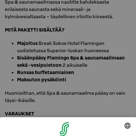
Spa & saunamaailmassa nautitte kahdeksasta
erilaisesta saunasta sekä mineraali- ja
kylmävesialtaasta – täydellinen irtiotto kiireestä.
MITÄ PAKETTI SISÄLTÄÄ?
Majoitus
Break Sokos Hotel Flamingon
uudistetussa Superior-luokan huoneessa
Sisäänpääsy Flamingo Spa & saunamaailmaan
sekä -vesipuistoon
2 aikuiselle
Runsas buffetaamiainen
Maksuton pysäköinti
Huomioithan, että Spa & saunamaailma pääsy on vain
täysi-ikäisille.
VARAUKSET
Varaukset sokoshotels.fi varauskoodilla
SPAKAHDELLE
Flamingo Spa -majoituspaketit ovat varattavissa