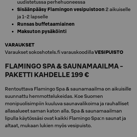
uudistetussa perhehuoneessa
Sisäänpääsy Flamingon vesipuistoon
2 aikuiselle
ja 1-2 lapselle
Runsas buffetaamiainen
Maksuton pysäköinti
VARAUKSET
Varaukset sokoshotels.fi varauskoodilla
VESIPUISTO
FLAMINGO SPA & SAUNAMAAILMA -
PAKETTI KAHDELLE 199 €
Rentouttava Flamingo Spa & saunamaailma on aikuisille
suunnattu hemmottelukeidas. Koe Suomen
monipuolisimpiin kuuluva saunavalikoima ja rauhalliset
allasalueet saman katon alla. Spa & saunamaailman
lipulla käytössäsi ovat kaikki Flamingo Spa:n saunat ja
altaat, mukaan lukien myös vesipuisto.