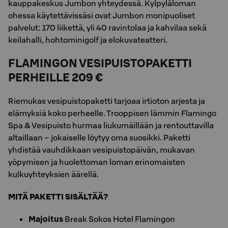
kauppakeskus Jumbon yhteydessä. Kylpyläloman
ohessa käytettävissäsi ovat Jumbon monipuoliset
palvelut: 170 liikettä, yli 40 ravintolaa ja kahvilaa sekä
keilahalli, hohtominigolf ja elokuvateatteri.
FLAMINGON VESIPUISTOPAKETTI
PERHEILLE 209 €
Riemukas vesipuistopaketti tarjoaa irtioton arjesta ja
elämyksiä koko perheelle. Trooppisen lämmin Flamingo
Spa & Vesipuisto hurmaa liukumäillään ja rentouttavilla
altaillaan – jokaiselle löytyy oma suosikki. Paketti
yhdistää vauhdikkaan vesipuistopäivän, mukavan
yöpymisen ja huolettoman loman erinomaisten
kulkuyhteyksien äärellä.
MITÄ PAKETTI SISÄLTÄÄ?
Majoitus
Break Sokos Hotel Flamingon