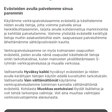
saapumispäivään asti (saapumispäivä mukaan lukien).
Varausta voi muuttaa tai perua maksutta viimeistään klo
18.00 saapumispäivänä. Maksu suoritetaan hotellissa
majoituksen yhteydessä. Majoituspaketteja on saatavilla
rajoitetusti.
Ota yhteyttä
Sokos Hotels uutiskirje
Hotellien yhteystiedot
Tilaa uutiskirje
Asiakaspalvelun yhteystiedot
›
Saat Sokos Hotellien uusimmat
Palaute
edut ja uutiset sähköpostiisi
kuukausittain.
Anna palautetta
Palkinnot ja sertifikaatit
Sokos Hotels somessa
Sokos
Sokos
Sokos Hotels
Sokos Hotels
Hotels
Hotels
Facebookissa
Instagramissa
Youtubessa
Linkedinissä