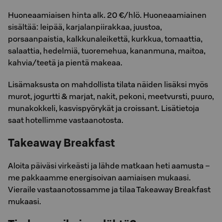
Huoneaamiaisen hinta alk. 20 €/hlö. Huoneaamiainen
sisältää: leipää, karjalanpiirakkaa, juustoa,
porsaanpaistia, kalkkunaleikettä, kurkkua, tomaattia,
salaattia, hedelmiä, tuoremehua, kananmuna, maitoa,
kahvia/teetä ja pientä makeaa.
Lisämaksusta on mahdollista tilata näiden lisäksi myös
murot, jogurtti & marjat, nakit, pekoni, meetvursti, puuro,
munakokkeli, kasvispyörykät ja croissant. Lisätietoja
saat hotellimme vastaanotosta.
Takeaway Breakfast
Aloita päiväsi virkeästi ja lähde matkaan heti aamusta –
me pakkaamme energisoivan aamiaisen mukaasi.
Vieraile vastaanotossamme ja tilaa Takeaway Breakfast
mukaasi.