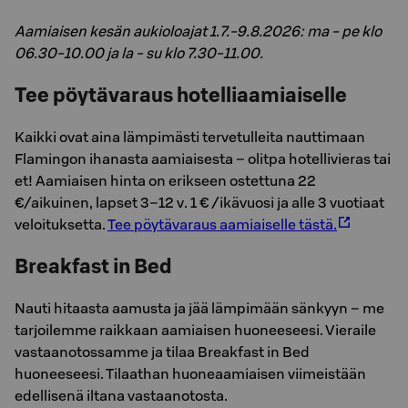
Aamiaisen kesän aukioloajat 1.7.-9.8.2026: ma - pe klo
06.30-10.00 ja la - su klo 7.30-11.00.
Tee pöytävaraus hotelliaamiaiselle
Kaikki ovat aina lämpimästi tervetulleita nauttimaan
Flamingon ihanasta aamiaisesta – olitpa hotellivieras tai
et! Aamiaisen hinta on erikseen ostettuna 22
€/aikuinen, lapset 3–12 v. 1 € /ikävuosi ja alle 3 vuotiaat
veloituksetta.
Tee pöytävaraus aamiaiselle tästä.
Breakfast in Bed
Nauti hitaasta aamusta ja jää lämpimään sänkyyn – me
tarjoilemme raikkaan aamiaisen huoneeseesi. Vieraile
vastaanotossamme ja tilaa Breakfast in Bed
huoneeseesi. Tilaathan huoneaamiaisen viimeistään
edellisenä iltana vastaanotosta.