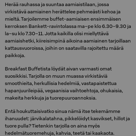
Herää rauhassa ja suuntaa aamiaistilaan, jossa
virkistävä aamiainen herättelee pehmeästi kehoa ja
mieltä. Tarjoilemme buffet-aamiaisen ensimmäisen
kerroksen Bankett-ravintolassa ma–pe klo 6.30–9.30 ja
la–su klo 7.30–11. Jotta kaikilla olisi miellyttävä
aamiaishetki, kiireisimpinä aikoina aamiainen tarjoillaan
kattausvuoroissa, joihin on saatavilla rajoitettu määrä
paikkoja.
Breakfast Buffetista löydät aivan varmasti omat
suosikkisi. Tarjolla on muun muassa virkistäviä
smoothieita, herkullisia hedelmiä, vastapaistettua
hapanjuurileipää, vegaanisia vaihtoehtoja, ohukaisia,
makeita herkkuja ja tuorepuuroannoksia.
Entä houkuttaisivatko sinua nämä itse tekemämme
ihanuudet: järvikalatahna, pikkelöidyt kasvikset, hillot ja
tuore pulla? Tietenkin tarjolla on aina myös
hedelmätuoremehuja, kahvia, teetä tai kaakaota.