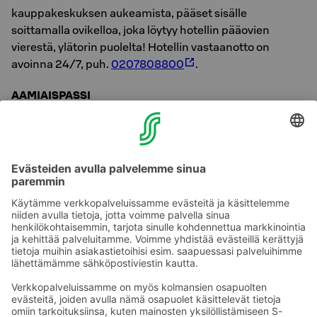
kauppakeskuksen aukeamista, pääset sisälle
soittamalla ovikelloa, joka löytyy hotellin pääovien
vierestä, ylätorin puolelta! Hotellin vastaanotto on
avoinna 24/7, puh.
0207808800
.
AAMIAISPASSI
Keräämällä leimoja aamiaispassiin saat joka 6.
aamiaisen veloituksetta! Muista pyytää passia
henkilökunnalta maksun yhteydessä. Aamiaispassi on
voimassa 6 kk ensimmäisestä leimasta, passi on
henkilökohtainen.
Tervetuloa maittavalle aamunavaukselle!