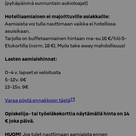
(pyhäpäivinä sunnuntain aukioloajat)
Hotelliaamiainen ei majoittuville asiakkaille:
Aamiaista voi tulla nauttimaan vaikka ei hotellissa
asuisikaan.
Tarjolla on buffetaamiainen hintaan ma-su 16 €/hlö S-
Etukortilla (norm. 18 €). Myös take away mahdollisuus!
Lasten aamiaishinnat:
0-4 v. lapset ei veloitusta
5-12v. 6€
13-15v. 9€
Varaa pöytä ennakkoon tästä
Opiskelija- tai työeläkekorttia näytämällä hinta on 14
€ joka päivä.
HUOM!
Jos tulet nauttimaan aamiaista ennen