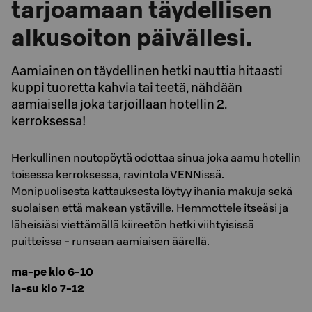
tarjoamaan täydellisen
alkusoiton päivällesi.
Aamiainen on täydellinen hetki nauttia hitaasti
kuppi tuoretta kahvia tai teetä, nähdään
aamiaisella joka tarjoillaan hotellin 2.
kerroksessa!
Herkullinen noutopöytä odottaa sinua joka aamu hotellin
toisessa kerroksessa, ravintola VENNissä.
Monipuolisesta kattauksesta löytyy ihania makuja sekä
suolaisen että makean ystäville. Hemmottele itseäsi ja
läheisiäsi viettämällä kiireetön hetki viihtyisissä
puitteissa - runsaan aamiaisen äärellä.
ma-pe klo 6-10
la-su klo 7-12